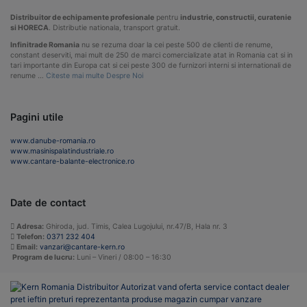
Distribuitor de echipamente profesionale
pentru
industrie, constructii, curatenie
si HORECA
. Distributie nationala, transport gratuit.
Infinitrade Romania
nu se rezuma doar la cei peste 500 de clienti de renume,
constant deserviti, mai mult de 250 de marci comercializate atat in Romania cat si in
tari importante din Europa cat si cei peste 300 de furnizori interni si internationali de
renume …
Citeste mai multe Despre Noi
Pagini utile
www.danube-romania.ro
www.masinispalatindustriale.ro
www.cantare-balante-electronice.ro
Date de contact
Adresa:
Ghiroda, jud. Timis, Calea Lugojului, nr.47/B, Hala nr. 3
Telefon:
0371 232 404
Email:
vanzari@cantare-kern.ro
Program de lucru:
Luni – Vineri / 08:00 – 16:30