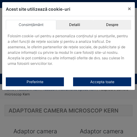
Skip
vanzari@cantare-kern.ro
|
Infinitrade Romania
×
to
Acest site utilizează cookie-uri
content
Consimțământ
Detalii
Despre
ACHIZITII PUBLICE
Folosim cookie-uri pentru a personaliza conținutul și anunțurile, pentru
Produsele pot fi achizitionate si in sistemul SEAP / SICAP
a oferi funcții de rețele sociale și pentru a analiza traficul. De
Products
asemenea, le oferim partenerilor de rețele sociale, de publicitate și de
search
CAUTARE
analize informații cu privire la modul în care folosiți site-ul nostru.
Aceștia le pot combina cu alte informații oferite de dvs. sau culese în
urma folosirii serviciilor lor.
Cere-ne oferta!
Toate produsele
CONTACT
Preferinte
Accepta toate
Home
/
Accesorii Kern
/
Accesorii instrumente optice Kern
/ Adaptoare camera
microscop Kern
ADAPTOARE CAMERA MICROSCOP KERN
Adaptor camera
Adaptor camera