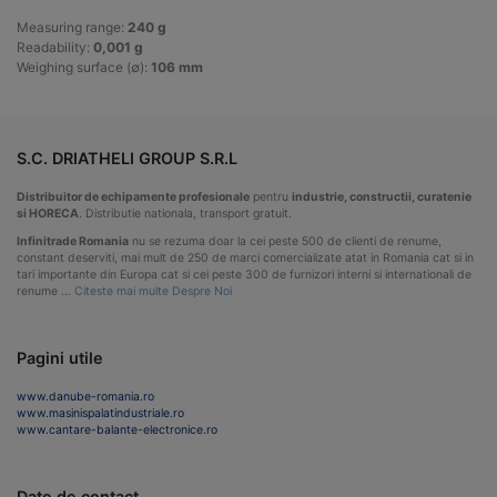
Measuring range:
240 g
Readability:
0,001 g
Weighing surface (∅):
106 mm
S.C. DRIATHELI GROUP S.R.L
Distribuitor de echipamente profesionale
pentru
industrie, constructii, curatenie
si HORECA
. Distributie nationala, transport gratuit.
Infinitrade Romania
nu se rezuma doar la cei peste 500 de clienti de renume,
constant deserviti, mai mult de 250 de marci comercializate atat in Romania cat si in
tari importante din Europa cat si cei peste 300 de furnizori interni si internationali de
renume …
Citeste mai multe Despre Noi
Pagini utile
www.danube-romania.ro
www.masinispalatindustriale.ro
www.cantare-balante-electronice.ro
Date de contact