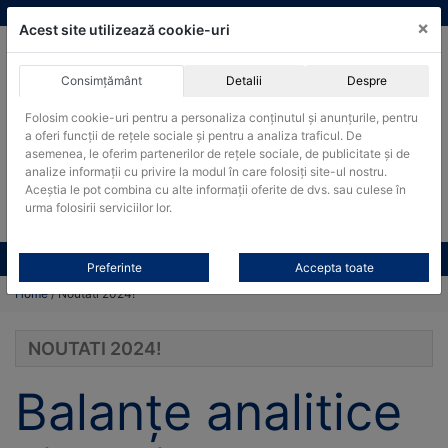
Skip
vanzari@cantare-kern.ro
|
Infinitrade Romania
×
to
Acest site utilizează cookie-uri
content
Consimțământ
Detalii
Despre
ACHIZITII PUBLICE
Folosim cookie-uri pentru a personaliza conținutul și anunțurile, pentru
Produsele pot fi achizitionate si in sistemul SEAP / SICAP
a oferi funcții de rețele sociale și pentru a analiza traficul. De
Products
asemenea, le oferim partenerilor de rețele sociale, de publicitate și de
search
CAUTARE
analize informații cu privire la modul în care folosiți site-ul nostru.
Aceștia le pot combina cu alte informații oferite de dvs. sau culese în
urma folosirii serviciilor lor.
Cere-ne oferta!
Toate produsele
CONTACT
Preferinte
Accepta toate
Home
/ Noutati 2024!
NOUTATI 2024!
Balanțe analitice