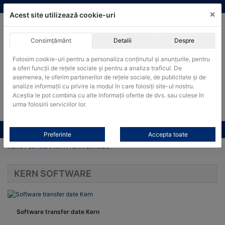
Skip
vanzari@cantare-kern.ro
|
Infinitrade Romania
×
to
Acest site utilizează cookie-uri
content
Consimțământ
Detalii
Despre
ACHIZITII PUBLICE
Folosim cookie-uri pentru a personaliza conținutul și anunțurile, pentru
Produsele pot fi achizitionate si in sistemul SEAP / SICAP
a oferi funcții de rețele sociale și pentru a analiza traficul. De
Products
asemenea, le oferim partenerilor de rețele sociale, de publicitate și de
search
CAUTARE
analize informații cu privire la modul în care folosiți site-ul nostru.
Aceștia le pot combina cu alte informații oferite de dvs. sau culese în
urma folosirii serviciilor lor.
Cere-ne oferta!
Toate produsele
CONTACT
Preferinte
Accepta toate
Home
/
Software Kern
/ KERN Software
KERN SOFTWARE
Software transfer date Kern