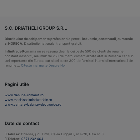
S.C. DRIATHELI GROUP S.R.L
Distribuitor de echipamente profesionale
pentru
industrie, constructii, curatenie
si HORECA
. Distributie nationala, transport gratuit.
Infinitrade Romania
nu se rezuma doar la cei peste 500 de clienti de renume,
constant deserviti, mai mult de 250 de marci comercializate atat in Romania cat si in
tari importante din Europa cat si cei peste 300 de furnizori interni si internationali de
renume …
Citeste mai multe Despre Noi
Pagini utile
www.danube-romania.ro
www.masinispalatindustriale.ro
www.cantare-balante-electronice.ro
Date de contact
Adresa:
Ghiroda, jud. Timis, Calea Lugojului, nr.47/B, Hala nr. 3
Telefon:
0371 232 404