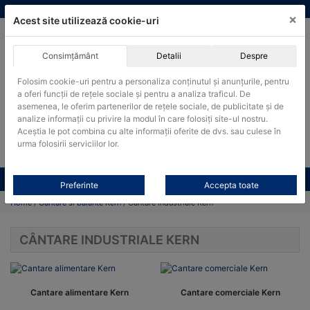
Skip
vanzari@cantare-kern.ro
|
Infinitrade Romania
×
to
Acest site utilizează cookie-uri
content
Consimțământ
Detalii
Despre
ACHIZITII PUBLICE
Folosim cookie-uri pentru a personaliza conținutul și anunțurile, pentru
Produsele pot fi achizitionate si in sistemul SEAP / SICAP
a oferi funcții de rețele sociale și pentru a analiza traficul. De
Products
asemenea, le oferim partenerilor de rețele sociale, de publicitate și de
search
CAUTARE
analize informații cu privire la modul în care folosiți site-ul nostru.
Aceștia le pot combina cu alte informații oferite de dvs. sau culese în
urma folosirii serviciilor lor.
Cere-ne oferta!
Toate produsele
CONTACT
Preferinte
Accepta toate
Home
/
Cantare si balante Kern
/ Cântare industriale Kern
CÂNTARE INDUSTRIALE KERN
Cantare alimentare Kern
Cantare comerciale Kern