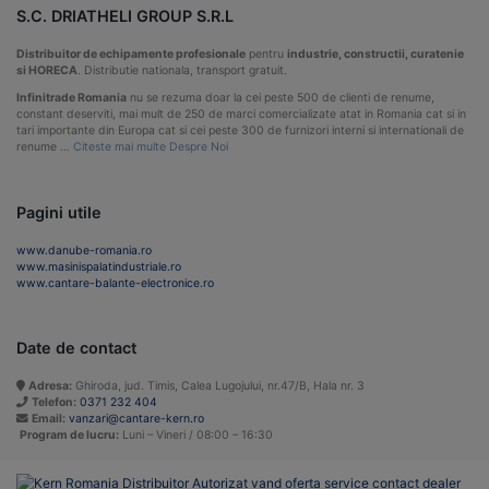
S.C. DRIATHELI GROUP S.R.L
Distribuitor de echipamente profesionale
pentru
industrie, constructii, curatenie
si HORECA
. Distributie nationala, transport gratuit.
Infinitrade Romania
nu se rezuma doar la cei peste 500 de clienti de renume,
constant deserviti, mai mult de 250 de marci comercializate atat in Romania cat si in
tari importante din Europa cat si cei peste 300 de furnizori interni si internationali de
renume …
Citeste mai multe Despre Noi
Pagini utile
www.danube-romania.ro
www.masinispalatindustriale.ro
www.cantare-balante-electronice.ro
Date de contact
Adresa:
Ghiroda, jud. Timis, Calea Lugojului, nr.47/B, Hala nr. 3
Telefon:
0371 232 404
Email:
vanzari@cantare-kern.ro
Program de lucru:
Luni – Vineri / 08:00 – 16:30