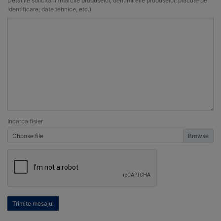
Detaliile solicitarii (marcile produselor, denumireile produselor, placute de
identificare, date tehnice, etc.)
Incarca fisier
Choose file
Trimite mesajul