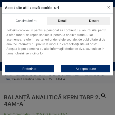
Skip
vanzari@cantare-kern.ro
|
Infinitrade Romania
×
to
Acest site utilizează cookie-uri
content
Consimțământ
Detalii
Despre
ACHIZITII PUBLICE
Folosim cookie-uri pentru a personaliza conținutul și anunțurile, pentru
Produsele pot fi achizitionate si in sistemul SEAP / SICAP
a oferi funcții de rețele sociale și pentru a analiza traficul. De
Products
asemenea, le oferim partenerilor de rețele sociale, de publicitate și de
search
CAUTARE
analize informații cu privire la modul în care folosiți site-ul nostru.
Aceștia le pot combina cu alte informații oferite de dvs. sau culese în
urma folosirii serviciilor lor.
Cere-ne oferta!
Toate produsele
CONTACT
Preferinte
Accepta toate
Home
/
Cantare si balante Kern
/
Balante de laborator Kern
/
Balante analitice
Kern
/ Balanță analitică Kern TABP 220-4AM-A
BALANȚĂ ANALITICĂ KERN TABP 220-
4AM-A
Pret Orientativ:
5.015,00
€
fara TVA