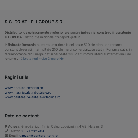
S.C. DRIATHELI GROUP S.R.L
Distribuitor de echipamente profesionale
pentru
industrie, constructii, curatenie
si HORECA
. Distributie nationala, transport gratuit.
Infinitrade Romania
nu se rezuma doar la cei peste 500 de clienti de renume,
constant deserviti, mai mult de 250 de marci comercializate atat in Romania cat si in
tari importante din Europa cat si cei peste 300 de furnizori interni si internationali de
renume …
Citeste mai multe Despre Noi
Pagini utile
www.danube-romania.ro
www.masinispalatindustriale.ro
www.cantare-balante-electronice.ro
Date de contact
Adresa:
Ghiroda, jud. Timis, Calea Lugojului, nr.47/B, Hala nr. 3
Telefon:
0371 232 404
Email:
vanzari@cantare-kern.ro