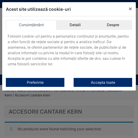
Skip
vanzari@cantare-kern.ro
|
Infinitrade Romania
×
to
Acest site utilizează cookie-uri
content
Consimțământ
Detalii
Despre
ACHIZITII PUBLICE
Folosim cookie-uri pentru a personaliza conținutul și anunțurile, pentru
Produsele pot fi achizitionate si in sistemul SEAP / SICAP
a oferi funcții de rețele sociale și pentru a analiza traficul. De
Products
asemenea, le oferim partenerilor de rețele sociale, de publicitate și de
search
CAUTARE
analize informații cu privire la modul în care folosiți site-ul nostru.
Aceștia le pot combina cu alte informații oferite de dvs. sau culese în
urma folosirii serviciilor lor.
Cere-ne oferta!
Toate produsele
CONTACT
Preferinte
Accepta toate
Home
/
Marci comercializate
/
Kern partener oficial in Romania
/
Accesorii
Kern
/ Accesorii cantare Kern
ACCESORII CANTARE KERN
No products were found matching your selection.