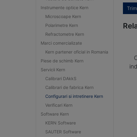
Instrumente optice Kern
Trim
Microscoape Kern
Rel
Polarimetre Kern
Refractometre Kern
Marci comercializate
Kern partener oficial in Romania
C
Piese de schimb Kern
in
Servicii Kern
Calibrari DAkkS
Calibrari de fabrica Kern
Configurari si intretinere Kern
Verificari Kern
Software Kern
KERN Software
SAUTER Software