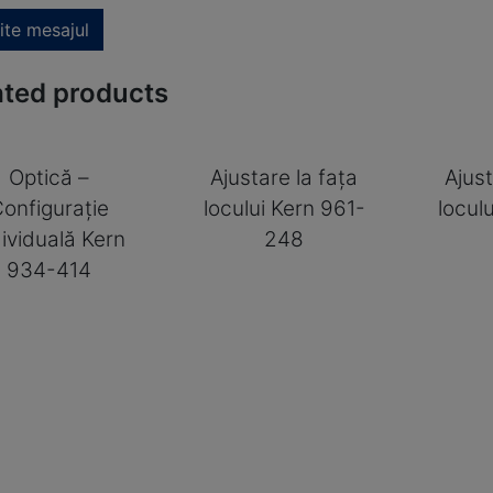
ite mesajul
ated products
Optică –
Ajustare la fața
Ajust
onfigurație
locului Kern 961-
locul
dividuală Kern
248
934-414