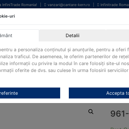
la InfiniTrade Romania!
|
vanzari@cantare-kern.ro
|
Infinitrade Roma
okie-uri
chipamente profesionale
Livrare rapida.
entru laborator.
Oriunde in Romania.
ământ
Detalii
arantie Internationala.
entru a personaliza conținutul și anunțurile, pentru a oferi f
analiza traficul. De asemenea, le oferim partenerilor de rețel
lize informații cu privire la modul în care folosiți site-ul no
mații oferite de dvs. sau culese în urma folosirii serviciilor 
NOUTATI 2024!
KERN&SOHN 180
CONTACT
Kern
/ 961-230
referinte
Accepta t
961