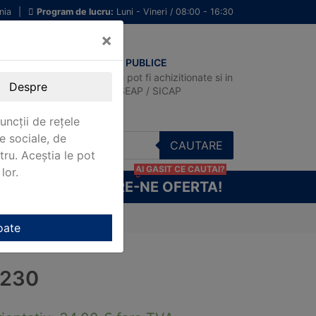
nia
|
Program de lucru:
Luni - Vineri / 08:00 - 16:30
×
ACHIZITII PUBLICE
Produsele pot fi achizitionate si in
Despre
sistemul SEAP / SICAP
uncții de rețele
e sociale, de
CAUTARE
stru. Aceștia le pot
AI GASIT CE CAUTAI?
lor.
CERE-NE OFERTA!
oate
-230