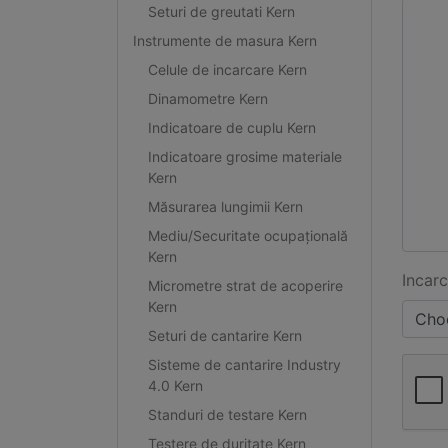
Seturi de greutati Kern
Instrumente de masura Kern
Celule de incarcare Kern
Dinamometre Kern
Indicatoare de cuplu Kern
Indicatoare grosime materiale
Kern
Măsurarea lungimii Kern
Mediu/Securitate ocupațională
Kern
Incarc
Micrometre strat de acoperire
Kern
Choo
Seturi de cantarire Kern
Sisteme de cantarire Industry
4.0 Kern
Standuri de testare Kern
Testere de duritate Kern