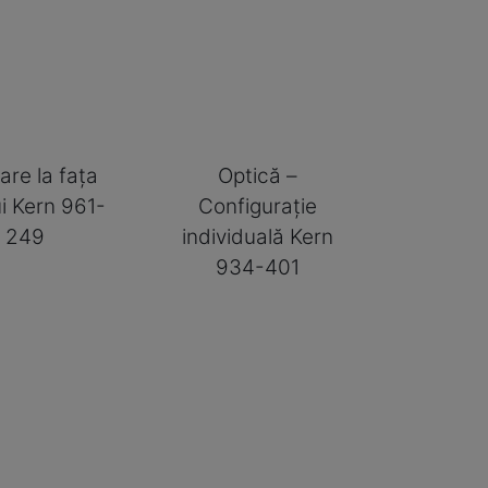
are la fața
Optică –
ui Kern 961-
Configurație
249
individuală Kern
934-401