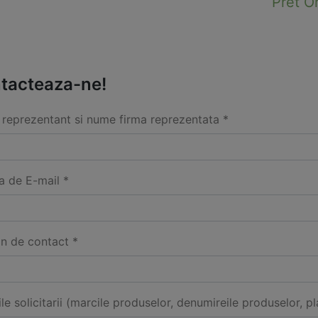
Pret O
tacteaza-ne!
reprezentant si nume firma reprezentata *
a de E-mail *
on de contact *
ile solicitarii (marcile produselor, denumireile produselor, pl