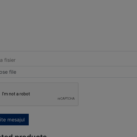
a fisier
se file
ite mesajul