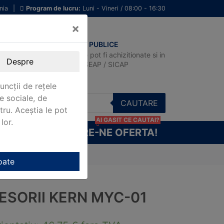
nia
|
Program de lucru:
Luni - Vineri / 08:00 - 16:30
×
ACHIZITII PUBLICE
Produsele pot fi achizitionate si in
Despre
sistemul SEAP / SICAP
uncții de rețele
e sociale, de
CAUTARE
stru. Aceștia le pot
AI GASIT CE CAUTAI?
lor.
CERE-NE OFERTA!
oate
ESORII KERN MYC-01