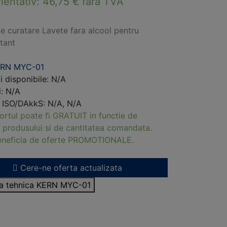
rientativ:
46,75
€
fara TVA
e curatare Lavete fara alcool pentru
tant
ERN MYC-01
i disponibile: N/A
i: N/A
i ISO/DAkkS: N/A, N/A
ortul poate fi GRATUIT in functie de
 produsului si de cantitatea comandata.
beneficia de oferte PROMOTIONALE.
Cere-ne oferta actualizata
sa tehnica KERN MYC-01