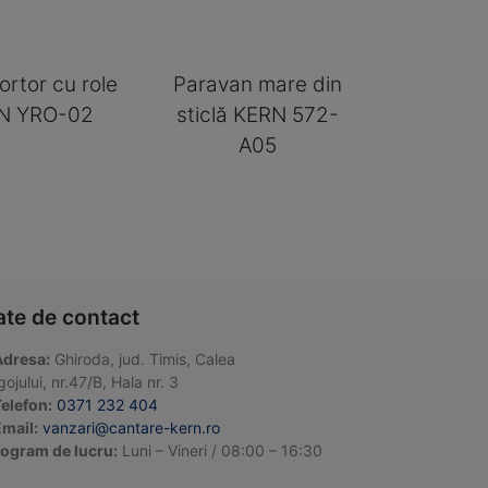
ortor cu role
Paravan mare din
N YRO-02
sticlă KERN 572-
A05
ate de contact
Adresa:
Ghiroda, jud. Timis, Calea
ojului, nr.47/B, Hala nr. 3
elefon:
0371 232 404
mail:
vanzari@cantare-kern.ro
ogram de lucru:
Luni – Vineri / 08:00 – 16:30