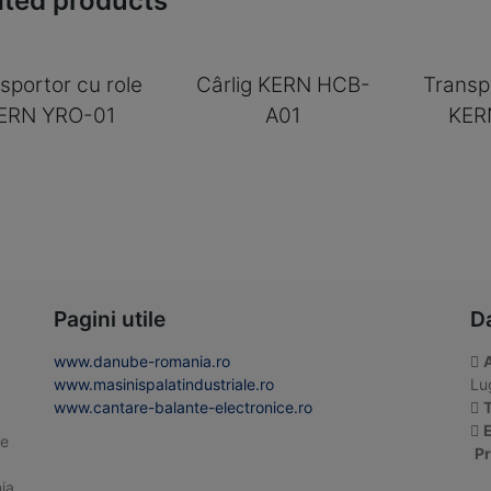
ated products
sportor cu role
Cârlig KERN HCB-
Transp
ERN YRO-01
A01
KER
Pagini utile
D
www.danube-romania.ro
www.masinispalatindustriale.ro
Lug
www.cantare-balante-electronice.ro
T
E
te
Pr
ia