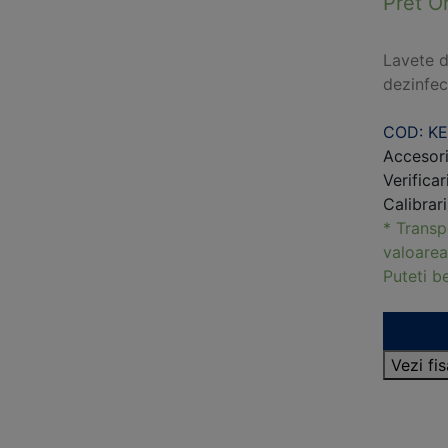
Pret O
Lavete d
dezinfec
COD: K
Accesori
Verificar
Calibrar
* Transp
valoarea
Puteti 
Vezi fi