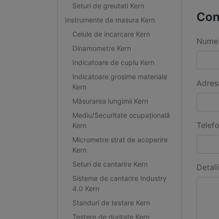
Seturi de greutati Kern
Con
Instrumente de masura Kern
Celule de incarcare Kern
Nume 
Dinamometre Kern
Indicatoare de cuplu Kern
Indicatoare grosime materiale
Adres
Kern
Măsurarea lungimii Kern
Mediu/Securitate ocupațională
Telef
Kern
Micrometre strat de acoperire
Kern
Seturi de cantarire Kern
Detali
Sisteme de cantarire Industry
4.0 Kern
Standuri de testare Kern
Testere de duritate Kern