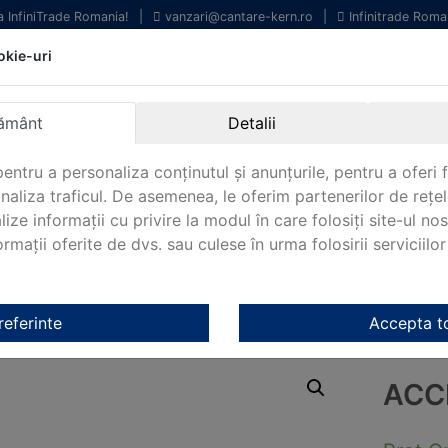
la InfiniTrade Romania!
|
vanzari@cantare-kern.ro
|
Infinitrade Roma
okie-uri
chipamente profesionale
Livrare rapida.
entru laborator.
Oriunde in Romania.
ământ
Detalii
arantie Internationala.
entru a personaliza conținutul și anunțurile, pentru a oferi f
analiza traficul. De asemenea, le oferim partenerilor de rețel
lize informații cu privire la modul în care folosiți site-ul no
mații oferite de dvs. sau culese în urma folosirii serviciilor 
NOUTATI 2024!
KERN&SOHN 180
CONTACT
/
Altele
/ Accesorii KERN MYC-01
referinte
Accepta t
ACC