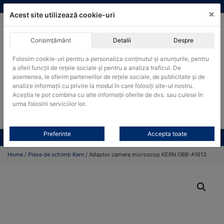
Skip
vanzari@cantare-kern.ro
|
Infinitrade Romania
×
to
Acest site utilizează cookie-uri
content
Consimțământ
Detalii
Despre
ACHIZITII PUBLICE
Folosim cookie-uri pentru a personaliza conținutul și anunțurile, pentru
Produsele pot fi achizitionate si in sistemul SEAP / SICAP
a oferi funcții de rețele sociale și pentru a analiza traficul. De
asemenea, le oferim partenerilor de rețele sociale, de publicitate și de
Products
analize informații cu privire la modul în care folosiți site-ul nostru.
search
CAUTARE
Aceștia le pot combina cu alte informații oferite de dvs. sau culese în
urma folosirii serviciilor lor.
Cere-ne oferta!
Preferinte
Accepta toate
Toate produsele
CONTACT
Home
/
Piese de schimb Kern
/ Adaptor camera microscop KERN OBB-A1613