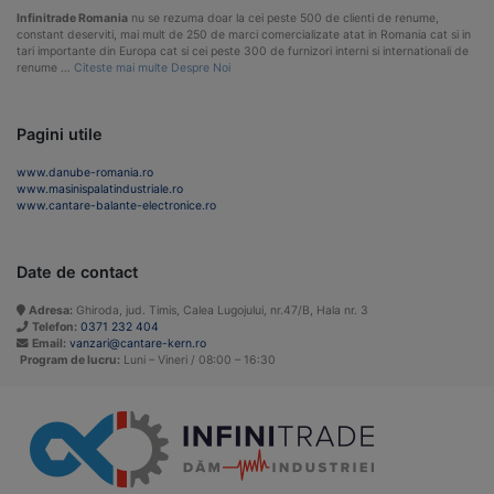
Infinitrade Romania
nu se rezuma doar la cei peste 500 de clienti de renume,
constant deserviti, mai mult de 250 de marci comercializate atat in Romania cat si in
tari importante din Europa cat si cei peste 300 de furnizori interni si internationali de
renume …
Citeste mai multe Despre Noi
Pagini utile
www.danube-romania.ro
www.masinispalatindustriale.ro
www.cantare-balante-electronice.ro
Date de contact
Adresa:
Ghiroda, jud. Timis, Calea Lugojului, nr.47/B, Hala nr. 3
Telefon:
0371 232 404
Email:
vanzari@cantare-kern.ro
Program de lucru:
Luni – Vineri / 08:00 – 16:30