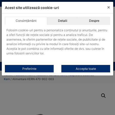
Skip
vanzari@cantare-kern.ro
|
Infinitrade Romania
×
to
Acest site utilizează cookie-uri
content
Consimțământ
Detalii
Despre
ACHIZITII PUBLICE
Folosim cookie-uri pentru a personaliza conținutul și anunțurile, pentru
Produsele pot fi achizitionate si in sistemul SEAP / SICAP
a oferi funcții de rețele sociale și pentru a analiza traficul. De
Products
asemenea, le oferim partenerilor de rețele sociale, de publicitate și de
search
CAUTARE
analize informații cu privire la modul în care folosiți site-ul nostru.
Aceștia le pot combina cu alte informații oferite de dvs. sau culese în
urma folosirii serviciilor lor.
Cere-ne oferta!
Toate produsele
CONTACT
Preferinte
Accepta toate
Home
/
Accesorii Kern
/
Accesorii cantare Kern
/
Adaptoare electrice
Kern
/ Alimentare KERN 470-902-003