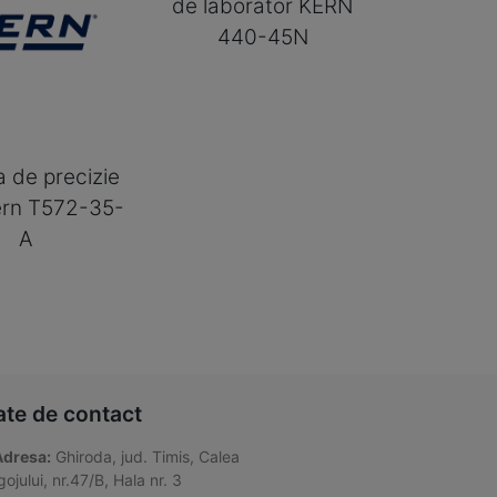
de laborator KERN
440-45N
a de precizie
ern T572-35-
A
ate de contact
Adresa:
Ghiroda, jud. Timis, Calea
ojului, nr.47/B, Hala nr. 3