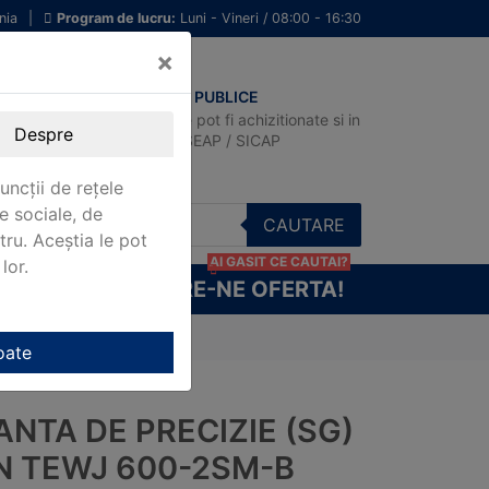
nia
|
Program de lucru:
Luni - Vineri / 08:00 - 16:30
×
ACHIZITII PUBLICE
Produsele pot fi achizitionate si in
Despre
sistemul SEAP / SICAP
uncții de rețele
e sociale, de
CAUTARE
stru. Aceștia le pot
AI GASIT CE CAUTAI?
lor.
CERE-NE OFERTA!
) Kern TEWJ 600-2SM-B
oate
NTA DE PRECIZIE (SG)
N TEWJ 600-2SM-B