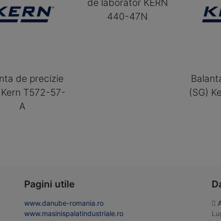
de laborator KERN
440-47N
nta de precizie
Balant
 Kern T572-57-
(SG) K
A
Pagini utile
D
www.danube-romania.ro
www.masinispalatindustriale.ro
Lug