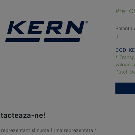
Pret O
Balanta 
g
COD: K
* Transp
valoarea
Puteti 
tacteaza-ne!
reprezentant si nume firma reprezentata *