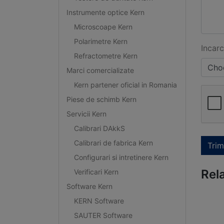
Instrumente optice Kern
Microscoape Kern
Polarimetre Kern
Incarc
Refractometre Kern
Choo
Marci comercializate
Kern partener oficial in Romania
Piese de schimb Kern
Servicii Kern
Calibrari DAkkS
Calibrari de fabrica Kern
Trim
Configurari si intretinere Kern
Rel
Verificari Kern
Software Kern
KERN Software
SAUTER Software