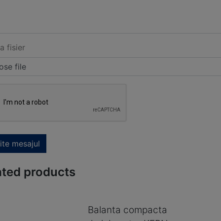
a fisier
se file
ite mesajul
ated products
Balanta compacta