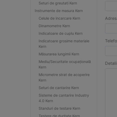
Seturi de greutati Kern
Instrumente de masura Kern
Adres
Celule de incarcare Kern
Dinamometre Kern
Indicatoare de cuplu Kern
Telef
Indicatoare grosime materiale
Kern
Măsurarea lungimii Kern
Mediu/Securitate ocupațională
Detali
Kern
Micrometre strat de acoperire
Kern
Seturi de cantarire Kern
Sisteme de cantarire Industry
4.0 Kern
Standuri de testare Kern
Testere de duritate Kern