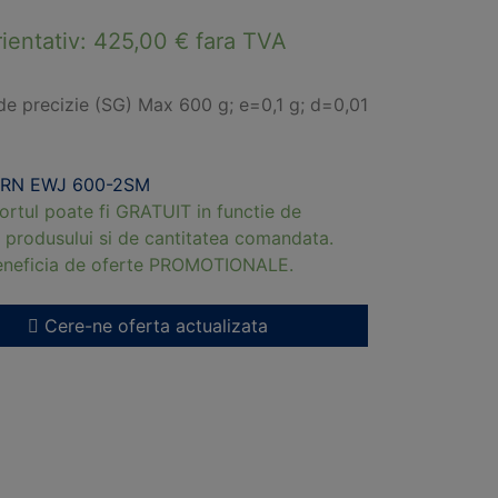
rientativ:
425,00
€
fara TVA
de precizie (SG) Max 600 g; e=0,1 g; d=0,01
ERN EWJ 600-2SM
ortul poate fi GRATUIT in functie de
 produsului si de cantitatea comandata.
beneficia de oferte PROMOTIONALE.
Cere-ne oferta actualizata