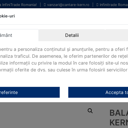
la InfiniTrade Romania!
|
vanzari@cantare-kern.ro
|
Infinitrade Roma
okie-uri
chipamente profesionale
Livrare rapida.
entru laborator.
Oriunde in Romania.
ământ
Detalii
arantie Internationala.
entru a personaliza conținutul și anunțurile, pentru a oferi f
analiza traficul. De asemenea, le oferim partenerilor de rețel
lize informații cu privire la modul în care folosiți site-ul no
mații oferite de dvs. sau culese în urma folosirii serviciilor 
NOUTATI 2024!
KERN&SOHN 180
CONTACT
orator Kern
/
Cantare de precizie Kern
/ Balanta de precizie (SG
referinte
Accepta t
BALA
KER