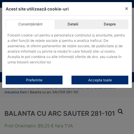
Skip
vanzari@cantare-kern.ro
|
Infinitrade Romania
×
to
Acest site utilizează cookie-uri
content
Consimțământ
Detalii
Despre
ACHIZITII PUBLICE
Folosim cookie-uri pentru a personaliza conținutul și anunțurile, pentru
Produsele pot fi achizitionate si in sistemul SEAP / SICAP
a oferi funcții de rețele sociale și pentru a analiza traficul. De
Products
asemenea, le oferim partenerilor de rețele sociale, de publicitate și de
search
CAUTARE
analize informații cu privire la modul în care folosiți site-ul nostru.
Aceștia le pot combina cu alte informații oferite de dvs. sau culese în
urma folosirii serviciilor lor.
Cere-ne oferta!
Toate produsele
CONTACT
Preferinte
Accepta toate
Home
/
Instrumente de masura Kern
/
Dinamometre Kern
/
Dinamometre
mecanice Kern
/ Balanta cu arc SAUTER 281-101
BALANTA CU ARC SAUTER 281-101
Pret Orientativ:
89,25
€
fara TVA