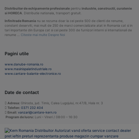
Distribuitor de echipamente profesionale
pentru
industrie, constructii, curatenie
si HORECA
. Distributie nationala, transport gratuit.
Infinitrade Romania
nu se rezuma doar la cei peste 500 de clienti de renume,
constant deserviti, mai mult de 250 de marci comercializate atat in Romania cat si in
tari importante din Europa cat si cei peste 300 de furnizori interni si internationali de
renume …
Citeste mai multe Despre Noi
Pagini utile
www.danube-romania.ro
www.masinispalatindustriale.ro
www.cantare-balante-electronice.ro
Date de contact
Adresa:
Ghiroda, jud. Timis, Calea Lugojului, nr.47/B, Hala nr. 3
Telefon:
0371 232 404
Email:
vanzari@cantare-kern.ro
Program de lucru:
Luni – Vineri / 08:00 – 16:30