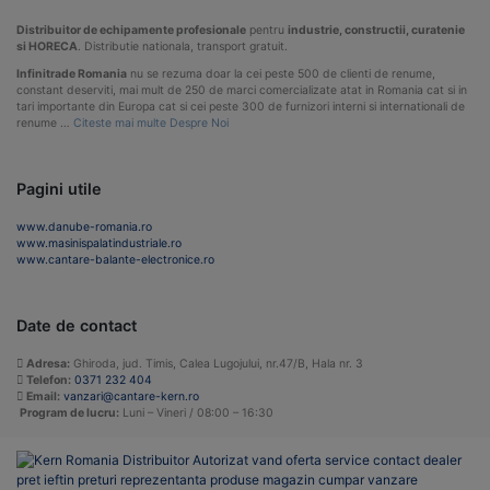
Distribuitor de echipamente profesionale
pentru
industrie, constructii, curatenie
si HORECA
. Distributie nationala, transport gratuit.
Infinitrade Romania
nu se rezuma doar la cei peste 500 de clienti de renume,
constant deserviti, mai mult de 250 de marci comercializate atat in Romania cat si in
tari importante din Europa cat si cei peste 300 de furnizori interni si internationali de
renume …
Citeste mai multe Despre Noi
Pagini utile
www.danube-romania.ro
www.masinispalatindustriale.ro
www.cantare-balante-electronice.ro
Date de contact
Adresa:
Ghiroda, jud. Timis, Calea Lugojului, nr.47/B, Hala nr. 3
Telefon:
0371 232 404
Email:
vanzari@cantare-kern.ro
Program de lucru:
Luni – Vineri / 08:00 – 16:30