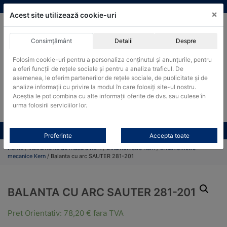
Skip
vanzari@cantare-kern.ro
|
Infinitrade Romania
×
to
Acest site utilizează cookie-uri
content
Consimțământ
Detalii
Despre
ACHIZITII PUBLICE
Folosim cookie-uri pentru a personaliza conținutul și anunțurile, pentru
Produsele pot fi achizitionate si in sistemul SEAP / SICAP
a oferi funcții de rețele sociale și pentru a analiza traficul. De
Products
asemenea, le oferim partenerilor de rețele sociale, de publicitate și de
search
CAUTARE
analize informații cu privire la modul în care folosiți site-ul nostru.
Aceștia le pot combina cu alte informații oferite de dvs. sau culese în
urma folosirii serviciilor lor.
Cere-ne oferta!
Toate produsele
CONTACT
Preferinte
Accepta toate
Home
/
Instrumente de masura Kern
/
Dinamometre Kern
/
Dinamometre
mecanice Kern
/ Balanta cu arc SAUTER 281-201
BALANTA CU ARC SAUTER 281-201
Pret Orientativ:
78,20
€
fara TVA