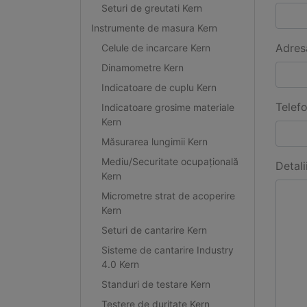
Seturi de greutati Kern
Instrumente de masura Kern
Adres
Celule de incarcare Kern
Dinamometre Kern
Indicatoare de cuplu Kern
Telef
Indicatoare grosime materiale
Kern
Măsurarea lungimii Kern
Mediu/Securitate ocupațională
Detali
Kern
Micrometre strat de acoperire
Kern
Seturi de cantarire Kern
Sisteme de cantarire Industry
4.0 Kern
Standuri de testare Kern
Testere de duritate Kern