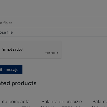
a fisier
se file
ite mesajul
ated products
anta compacta
Balanta de precizie
Balant