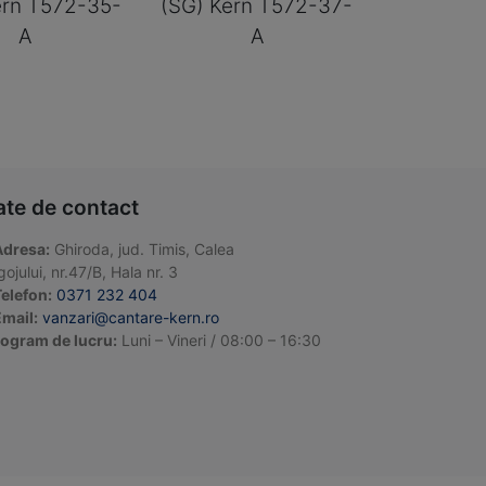
ern T572-35-
(SG) Kern T572-37-
A
A
ate de contact
Adresa:
Ghiroda, jud. Timis, Calea
ojului, nr.47/B, Hala nr. 3
elefon:
0371 232 404
mail:
vanzari@cantare-kern.ro
ogram de lucru:
Luni – Vineri / 08:00 – 16:30