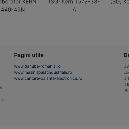
laborator KERN
(SG) Kern T572-33-
(SG) K
440-49N
A
Pagini utile
D
www.danube-romania.ro
www.masinispalatindustriale.ro
Lug
www.cantare-balante-electronice.ro
T
E
te
Pr
ia
 …