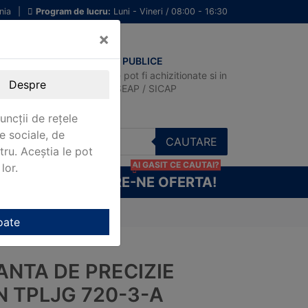
nia
|
Program de lucru:
Luni - Vineri / 08:00 - 16:30
×
ACHIZITII PUBLICE
Produsele pot fi achizitionate si in
Despre
sistemul SEAP / SICAP
uncții de rețele
e sociale, de
CAUTARE
stru. Aceștia le pot
AI GASIT CE CAUTAI?
lor.
CERE-NE OFERTA!
 TPLJG 720-3-A
oate
ANTA DE PRECIZIE
N TPLJG 720-3-A