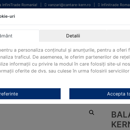
la InfiniTrade Romania!
|
vanzari@cantare-kern.ro
|
Infinitrade Roma
okie-uri
chipamente profesionale
Livrare rapida.
entru laborator.
Oriunde in Romania.
ământ
Detalii
arantie Internationala.
entru a personaliza conținutul și anunțurile, pentru a oferi f
analiza traficul. De asemenea, le oferim partenerilor de rețel
lize informații cu privire la modul în care folosiți site-ul no
mații oferite de dvs. sau culese în urma folosirii serviciilor 
NOUTATI 2024!
KERN&SOHN 180
CONTACT
orator Kern
/
Cantare de precizie Kern
/ Balanta de precizie Kern
referinte
Accepta t
BAL
KER