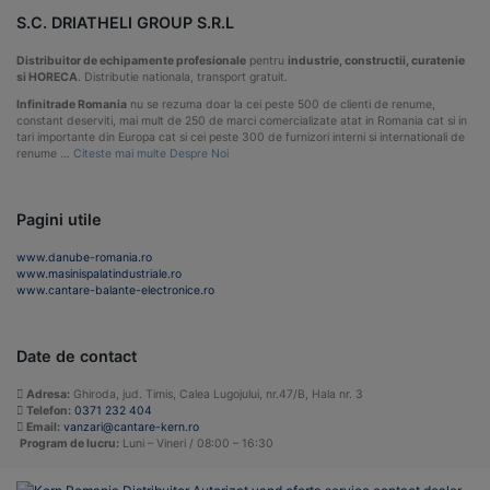
S.C. DRIATHELI GROUP S.R.L
Distribuitor de echipamente profesionale
pentru
industrie, constructii, curatenie
si HORECA
. Distributie nationala, transport gratuit.
Infinitrade Romania
nu se rezuma doar la cei peste 500 de clienti de renume,
constant deserviti, mai mult de 250 de marci comercializate atat in Romania cat si in
tari importante din Europa cat si cei peste 300 de furnizori interni si internationali de
renume …
Citeste mai multe Despre Noi
Pagini utile
www.danube-romania.ro
www.masinispalatindustriale.ro
www.cantare-balante-electronice.ro
Date de contact
Adresa:
Ghiroda, jud. Timis, Calea Lugojului, nr.47/B, Hala nr. 3
Telefon:
0371 232 404
Email:
vanzari@cantare-kern.ro
Program de lucru:
Luni – Vineri / 08:00 – 16:30