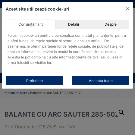
Skip
vanzari@cantare-kern.ro
|
Infinitrade Romania
×
to
Acest site utilizează cookie-uri
content
Consimțământ
Detalii
Despre
ACHIZITII PUBLICE
Folosim cookie-uri pentru a personaliza conținutul și anunțurile, pentru
Produsele pot fi achizitionate si in sistemul SEAP / SICAP
a oferi funcții de rețele sociale și pentru a analiza traficul. De
Products
asemenea, le oferim partenerilor de rețele sociale, de publicitate și de
search
CAUTARE
analize informații cu privire la modul în care folosiți site-ul nostru.
Aceștia le pot combina cu alte informații oferite de dvs. sau culese în
urma folosirii serviciilor lor.
Cere-ne oferta!
Toate produsele
CONTACT
Preferinte
Accepta toate
Home
/
Instrumente de masura Kern
/
Dinamometre Kern
/
Dinamometre
mecanice Kern
/ Balante cu arc SAUTER 285-502
BALANTE CU ARC SAUTER 285-502
Pret Orientativ:
216,75
€
fara TVA