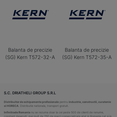
Balanta de precizie
Balanta de precizie
(SG) Kern T572-32-A
(SG) Kern T572-35-A
S.C. DRIATHELI GROUP S.R.L
Distribuitor de echipamente profesionale
pentru
industrie, constructii, curatenie
si HORECA
. Distributie nationala, transport gratuit.
Infinitrade Romania
nu se rezuma doar la cei peste 500 de clienti de renume,
constant deserviti, mai mult de 250 de marci comercializate atat in Romania cat si in