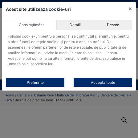
Skip
vanzari@cantare-kern.ro
|
Infinitrade Romania
×
to
Acest site utilizează cookie-uri
content
Consimțământ
Detalii
Despre
ACHIZITII PUBLICE
Folosim cookie-uri pentru a personaliza conținutul și anunțurile, pentru
Produsele pot fi achizitionate si in sistemul SEAP / SICAP
a oferi funcții de rețele sociale și pentru a analiza traficul. De
asemenea, le oferim partenerilor de rețele sociale, de publicitate și de
Products
analize informații cu privire la modul în care folosiți site-ul nostru.
search
CAUTARE
Aceștia le pot combina cu alte informații oferite de dvs. sau culese în
urma folosirii serviciilor lor.
Cere-ne oferta!
Preferinte
Accepta toate
Toate produsele
CONTACT
Home
/
Cantare si balante Kern
/
Balante de laborator Kern
/
Cantare de precizie
Kern
/ Balanta de precizie Kern TPLSG 8200-2-A