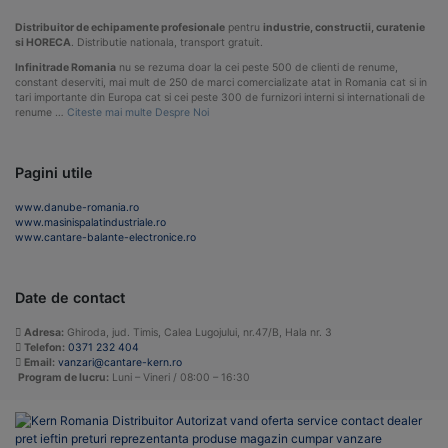
Distribuitor de echipamente profesionale
pentru
industrie, constructii, curatenie
si HORECA
. Distributie nationala, transport gratuit.
Infinitrade Romania
nu se rezuma doar la cei peste 500 de clienti de renume,
constant deserviti, mai mult de 250 de marci comercializate atat in Romania cat si in
tari importante din Europa cat si cei peste 300 de furnizori interni si internationali de
renume …
Citeste mai multe Despre Noi
Pagini utile
www.danube-romania.ro
www.masinispalatindustriale.ro
www.cantare-balante-electronice.ro
Date de contact
Adresa:
Ghiroda, jud. Timis, Calea Lugojului, nr.47/B, Hala nr. 3
Telefon:
0371 232 404
Email:
vanzari@cantare-kern.ro
Program de lucru:
Luni – Vineri / 08:00 – 16:30