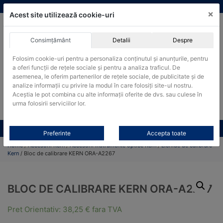
Skip
vanzari@cantare-kern.ro
|
Infinitrade Romania
×
to
Acest site utilizează cookie-uri
content
Consimțământ
Detalii
Despre
ACHIZITII PUBLICE
Folosim cookie-uri pentru a personaliza conținutul și anunțurile, pentru
Produsele pot fi achizitionate si in sistemul SEAP / SICAP
a oferi funcții de rețele sociale și pentru a analiza traficul. De
Products
asemenea, le oferim partenerilor de rețele sociale, de publicitate și de
search
CAUTARE
analize informații cu privire la modul în care folosiți site-ul nostru.
Aceștia le pot combina cu alte informații oferite de dvs. sau culese în
urma folosirii serviciilor lor.
Cere-ne oferta!
Toate produsele
CONTACT
Preferinte
Accepta toate
Home
/
Accesorii Kern
/
Accesorii instrumente optice Kern
/
Lichide de calibrare
Kern
/ Bloc de calibrare KERN ORA-A2267
BLOC DE CALIBRARE KERN ORA-A2267
Pret Orientativ:
38,25
€
fara TVA