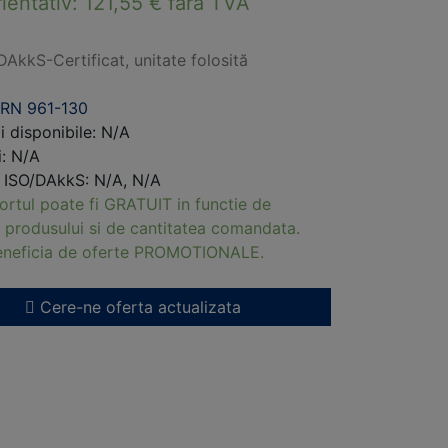
rientativ:
121,55
€
fara TVA
DAkkS-Certificat, unitate folosită
RN 961-130
i disponibile: N/A
i: N/A
i ISO/DAkkS: N/A, N/A
ortul poate fi GRATUIT in functie de
 produsului si de cantitatea comandata.
beneficia de oferte PROMOTIONALE.
Cere-ne oferta actualizata