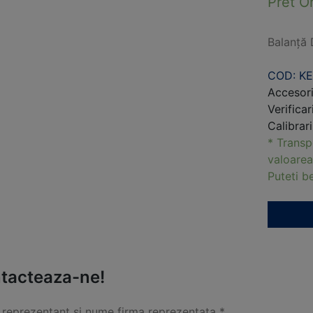
Pret O
Balanță 
COD: KE
Accesori
Verificar
Calibrar
* Transp
valoarea
Puteti 
tacteaza-ne!
reprezentant si nume firma reprezentata *