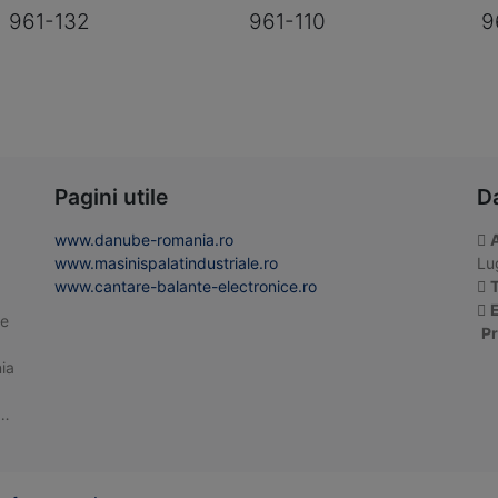
961-132
961-110
9
Pagini utile
D
www.danube-romania.ro
www.masinispalatindustriale.ro
Lug
www.cantare-balante-electronice.ro
T
E
te
Pr
ia
 …