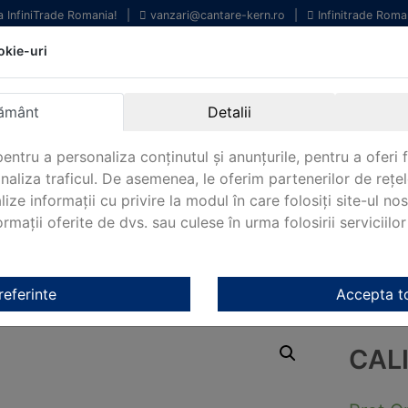
la InfiniTrade Romania!
|
vanzari@cantare-kern.ro
|
Infinitrade Roma
okie-uri
chipamente profesionale
Livrare rapida.
entru laborator.
Oriunde in Romania.
ământ
Detalii
arantie Internationala.
entru a personaliza conținutul și anunțurile, pentru a oferi f
analiza traficul. De asemenea, le oferim partenerilor de rețel
lize informații cu privire la modul în care folosiți site-ul no
mații oferite de dvs. sau culese în urma folosirii serviciilor 
NOUTATI 2024!
KERN&SOHN 180
CONTACT
e DAkkS 961-130
referinte
Accepta t
CAL