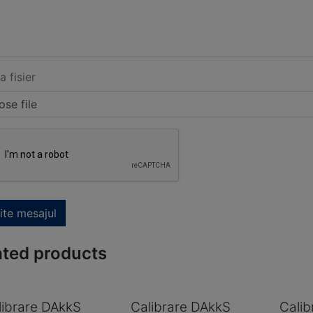
a fisier
se file
ite mesajul
ated products
librare DAkkS
Calibrare DAkkS
Calib