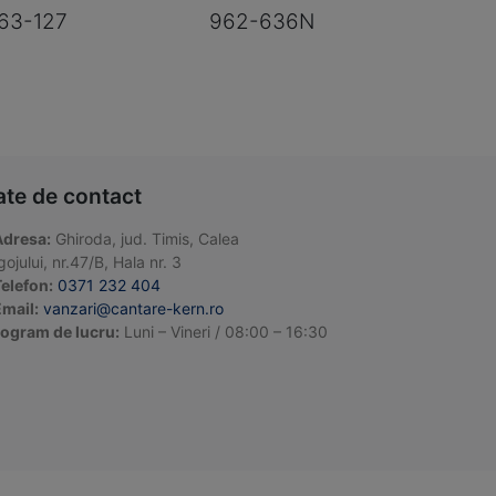
63-127
962-636N
ate de contact
Adresa:
Ghiroda, jud. Timis, Calea
ojului, nr.47/B, Hala nr. 3
elefon:
0371 232 404
mail:
vanzari@cantare-kern.ro
ogram de lucru:
Luni – Vineri / 08:00 – 16:30