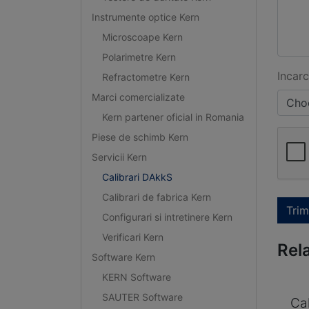
Instrumente optice Kern
Microscoape Kern
Polarimetre Kern
Incarc
Refractometre Kern
Marci comercializate
Choo
Kern partener oficial in Romania
Piese de schimb Kern
Servicii Kern
Calibrari DAkkS
Calibrari de fabrica Kern
Trim
Configurari si intretinere Kern
Verificari Kern
Rel
Software Kern
KERN Software
SAUTER Software
Ca