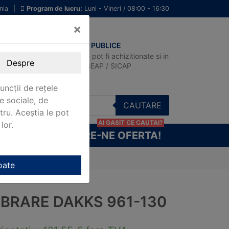
nia
|
Program de lucru:
Luni - Vineri / 08:00 - 16:30
×
ACHIZITII PUBLICE
Produsele pot fi achizitionate si in
Despre
sistemul SEAP / SICAP
uncții de rețele
e sociale, de
CAUTARE
stru. Aceștia le pot
AI GASIT CE CAUTAI?
lor.
CERE-NE OFERTA!
oate
IBRARE DAKKS 961-130