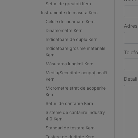
Seturi de greutati Kern
Instrumente de masura Kern
Celule de incarcare Kern
Adres
Dinamometre Kern
Indicatoare de cuplu Kern
Indicatoare grosime materiale
Telef
Kern
Măsurarea lungimii Kern
Mediu/Securitate ocupațională
Detali
Kern
Micrometre strat de acoperire
Kern
Seturi de cantarire Kern
Sisteme de cantarire Industry
4.0 Kern
Standuri de testare Kern
Testere de duritate Kern