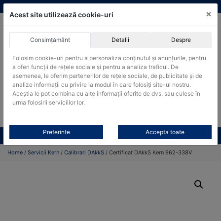
Skip
vanzari@cantare-kern.ro
|
Infinitrade Romania
×
to
Acest site utilizează cookie-uri
content
Consimțământ
Detalii
Despre
ACHIZITII PUBLICE
Folosim cookie-uri pentru a personaliza conținutul și anunțurile, pentru
Produsele pot fi achizitionate si in sistemul SEAP / SICAP
a oferi funcții de rețele sociale și pentru a analiza traficul. De
asemenea, le oferim partenerilor de rețele sociale, de publicitate și de
Products
analize informații cu privire la modul în care folosiți site-ul nostru.
search
CAUTARE
Aceștia le pot combina cu alte informații oferite de dvs. sau culese în
urma folosirii serviciilor lor.
Cere-ne oferta!
Preferinte
Accepta toate
Toate produsele
CONTACT
Home
/
Servicii Kern
/
Calibrari DAkkS
/ Certificat DAkkS Kern 962-338V