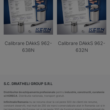
Calibrare DAkkS 962-
Calibrare DAkkS 962-
638N
632N
S.C. DRIATHELI GROUP S.R.L
Distribuitor de echipamente profesionale
pentru
industrie, constructii, curatenie
si HORECA
. Distributie nationala, transport gratuit.
Infinitrade Romania
nu se rezuma doar la cei peste 500 de clienti de renume,
constant deserviti, mai mult de 250 de marci comercializate atat in Romania cat si in
tari importante din Europa cat si cei peste 300 de furnizori interni si internationali de