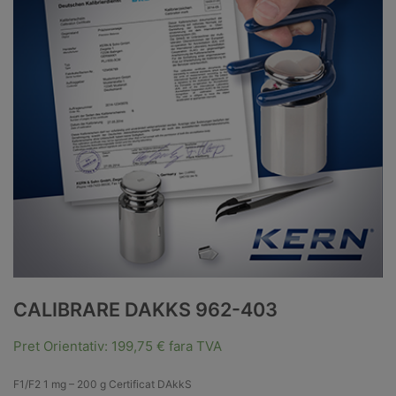
CALIBRARE DAKKS 962-403
Pret Orientativ:
199,75
€
fara TVA
F1/F2 1 mg – 200 g Certificat DAkkS