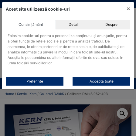
Skip
vanzari@cantare-kern.ro
|
Infinitrade Romania
×
to
Acest site utilizează cookie-uri
content
Consimțământ
Detalii
Despre
ACHIZITII PUBLICE
Folosim cookie-uri pentru a personaliza conținutul și anunțurile, pentru
Produsele pot fi achizitionate si in sistemul SEAP / SICAP
a oferi funcții de rețele sociale și pentru a analiza traficul. De
asemenea, le oferim partenerilor de rețele sociale, de publicitate și de
Products
analize informații cu privire la modul în care folosiți site-ul nostru.
search
CAUTARE
Aceștia le pot combina cu alte informații oferite de dvs. sau culese în
urma folosirii serviciilor lor.
Cere-ne oferta!
Preferinte
Accepta toate
Toate produsele
CONTACT
Home
/
Servicii Kern
/
Calibrari DAkkS
/ Calibrare DAkkS 962-403