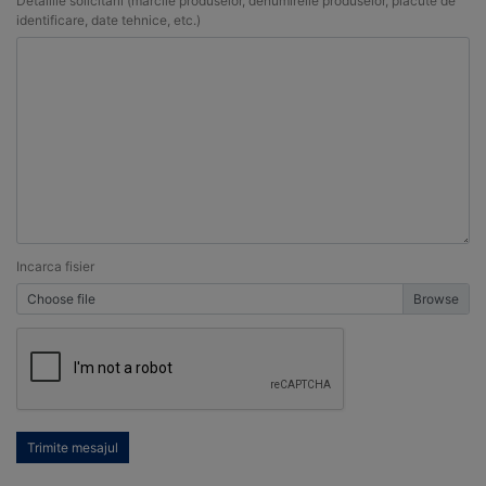
Detaliile solicitarii (marcile produselor, denumireile produselor, placute de
identificare, date tehnice, etc.)
Incarca fisier
Choose file
Trimite mesajul