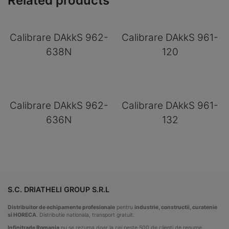
Related products
Calibrare DAkkS 962-
Calibrare DAkkS 961-
638N
120
Calibrare DAkkS 962-
Calibrare DAkkS 961-
636N
132
S.C. DRIATHELI GROUP S.R.L
Distribuitor de echipamente profesionale
pentru
industrie, constructii, curatenie
si HORECA
. Distributie nationala, transport gratuit.
Infinitrade Romania
nu se rezuma doar la cei peste 500 de clienti de renume,