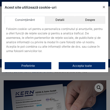
Skip
vanzari@cantare-kern.ro
|
Infinitrade Romania
×
to
Acest site utilizează cookie-uri
content
Consimțământ
Detalii
Despre
ACHIZITII PUBLICE
Folosim cookie-uri pentru a personaliza conținutul și anunțurile, pentru
Produsele pot fi achizitionate si in sistemul SEAP / SICAP
a oferi funcții de rețele sociale și pentru a analiza traficul. De
Products
asemenea, le oferim partenerilor de rețele sociale, de publicitate și de
search
CAUTARE
analize informații cu privire la modul în care folosiți site-ul nostru.
Aceștia le pot combina cu alte informații oferite de dvs. sau culese în
urma folosirii serviciilor lor.
Cere-ne oferta!
Toate produsele
CONTACT
Preferinte
Accepta toate
Home
/
Servicii Kern
/
Calibrari DAkkS
/ Calibrare DAkkS 962-405