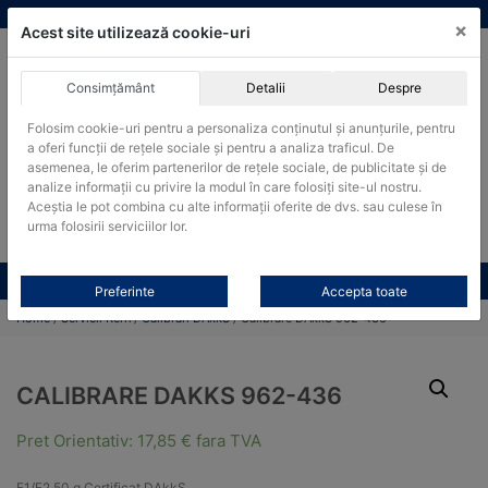
Skip
vanzari@cantare-kern.ro
|
Infinitrade Romania
×
to
Acest site utilizează cookie-uri
content
Consimțământ
Detalii
Despre
ACHIZITII PUBLICE
Folosim cookie-uri pentru a personaliza conținutul și anunțurile, pentru
Produsele pot fi achizitionate si in sistemul SEAP / SICAP
a oferi funcții de rețele sociale și pentru a analiza traficul. De
Products
asemenea, le oferim partenerilor de rețele sociale, de publicitate și de
search
CAUTARE
analize informații cu privire la modul în care folosiți site-ul nostru.
Aceștia le pot combina cu alte informații oferite de dvs. sau culese în
urma folosirii serviciilor lor.
Cere-ne oferta!
Toate produsele
CONTACT
Preferinte
Accepta toate
Home
/
Servicii Kern
/
Calibrari DAkkS
/ Calibrare DAkkS 962-436
CALIBRARE DAKKS 962-436
Pret Orientativ:
17,85
€
fara TVA
F1/F2 50 g Certificat DAkkS