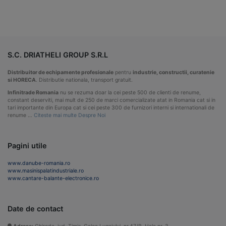
S.C. DRIATHELI GROUP S.R.L
Distribuitor de echipamente profesionale
pentru
industrie, constructii, curatenie
si HORECA
. Distributie nationala, transport gratuit.
Infinitrade Romania
nu se rezuma doar la cei peste 500 de clienti de renume,
constant deserviti, mai mult de 250 de marci comercializate atat in Romania cat si in
tari importante din Europa cat si cei peste 300 de furnizori interni si internationali de
renume …
Citeste mai multe Despre Noi
Pagini utile
www.danube-romania.ro
www.masinispalatindustriale.ro
www.cantare-balante-electronice.ro
Date de contact