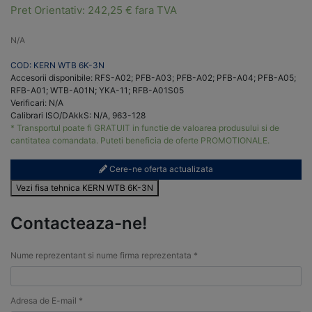
Pret Orientativ:
242,25
€
fara TVA
N/A
COD: KERN WTB 6K-3N
Accesorii disponibile: RFS-A02; PFB-A03; PFB-A02; PFB-A04; PFB-A05;
RFB-A01; WTB-A01N; YKA-11; RFB-A01S05
Verificari: N/A
Calibrari ISO/DAkkS: N/A, 963-128
* Transportul poate fi GRATUIT in functie de valoarea produsului si de
cantitatea comandata. Puteti beneficia de oferte PROMOTIONALE.
Cere-ne oferta actualizata
Vezi fisa tehnica KERN WTB 6K-3N
Contacteaza-ne!
Nume reprezentant si nume firma reprezentata *
Adresa de E-mail *