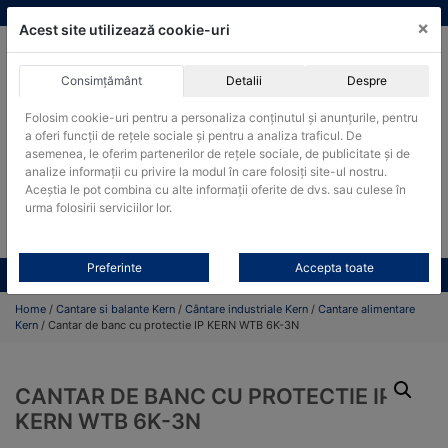
Skip
vanzari@cantare-kern.ro
|
Infinitrade Romania
×
to
Acest site utilizează cookie-uri
content
Consimțământ
Detalii
Despre
ACHIZITII PUBLICE
Folosim cookie-uri pentru a personaliza conținutul și anunțurile, pentru
Produsele pot fi achizitionate si in sistemul SEAP / SICAP
a oferi funcții de rețele sociale și pentru a analiza traficul. De
asemenea, le oferim partenerilor de rețele sociale, de publicitate și de
Products
analize informații cu privire la modul în care folosiți site-ul nostru.
search
CAUTARE
Aceștia le pot combina cu alte informații oferite de dvs. sau culese în
urma folosirii serviciilor lor.
Cere-ne oferta!
Preferinte
Accepta toate
Toate produsele
CONTACT
Home
/
Cantare si balante Kern
/
Cântare industriale Kern
/
Cantare alimentare
Kern
/ Cantar de banc cu protectie IP KERN WTB 6K-3N
CANTAR DE BANC CU PROTECTIE IP
KERN WTB 6K-3N