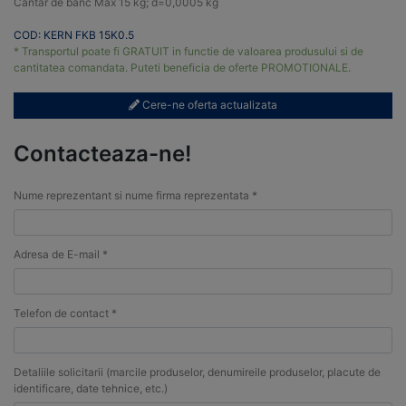
Cantar de banc Max 15 kg; d=0,0005 kg
COD: KERN FKB 15K0.5
* Transportul poate fi GRATUIT in functie de valoarea produsului si de
cantitatea comandata. Puteti beneficia de oferte PROMOTIONALE.
Cere-ne oferta actualizata
Contacteaza-ne!
Nume reprezentant si nume firma reprezentata *
Adresa de E-mail *
Telefon de contact *
Detaliile solicitarii (marcile produselor, denumireile produselor, placute de
identificare, date tehnice, etc.)