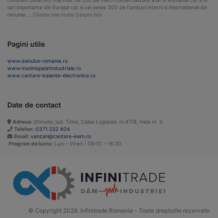
constant deserviti, mai mult de 250 de marci comercializate atat in Romania cat si in
tari importante din Europa cat si cei peste 300 de furnizori interni si internationali de
renume …
Citeste mai multe Despre Noi
Pagini utile
www.danube-romania.ro
www.masinispalatindustriale.ro
www.cantare-balante-electronice.ro
Date de contact
Adresa:
Ghiroda, jud. Timis, Calea Lugojului, nr.47/B, Hala nr. 3
Telefon:
0371 232 404
Email:
vanzari@cantare-kern.ro
Program de lucru:
Luni – Vineri / 08:00 – 16:30
© Copyright 2026. Infinitrade Romania - Toate drepturile rezervate.