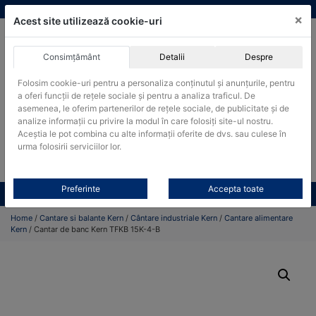
Skip
vanzari@cantare-kern.ro
|
Infinitrade Romania
×
to
Acest site utilizează cookie-uri
content
Consimțământ
Detalii
Despre
ACHIZITII PUBLICE
Folosim cookie-uri pentru a personaliza conținutul și anunțurile, pentru
Produsele pot fi achizitionate si in sistemul SEAP / SICAP
a oferi funcții de rețele sociale și pentru a analiza traficul. De
asemenea, le oferim partenerilor de rețele sociale, de publicitate și de
Products
analize informații cu privire la modul în care folosiți site-ul nostru.
search
CAUTARE
Aceștia le pot combina cu alte informații oferite de dvs. sau culese în
urma folosirii serviciilor lor.
Cere-ne oferta!
Preferinte
Accepta toate
Toate produsele
CONTACT
Home
/
Cantare si balante Kern
/
Cântare industriale Kern
/
Cantare alimentare
Kern
/ Cantar de banc Kern TFKB 15K-4-B