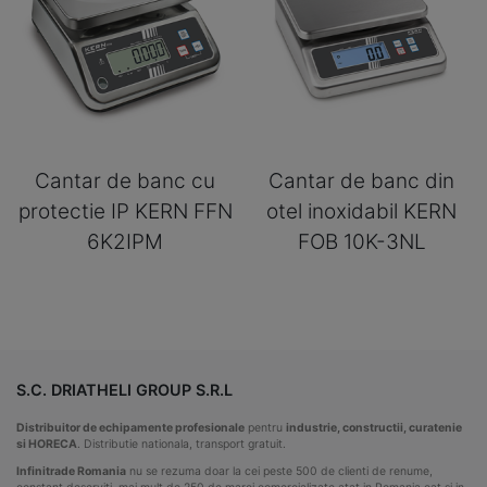
Cantar de banc cu
Cantar de banc din
protectie IP KERN FFN
otel inoxidabil KERN
6K2IPM
FOB 10K-3NL
S.C. DRIATHELI GROUP S.R.L
Distribuitor de echipamente profesionale
pentru
industrie, constructii, curatenie
si HORECA
. Distributie nationala, transport gratuit.
Infinitrade Romania
nu se rezuma doar la cei peste 500 de clienti de renume,