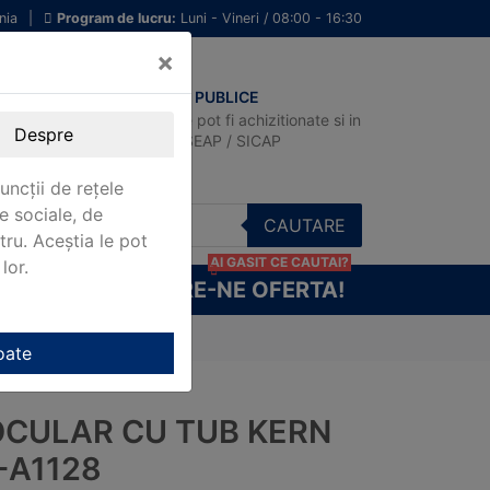
nia
|
Program de lucru:
Luni - Vineri / 08:00 - 16:30
×
ACHIZITII PUBLICE
Produsele pot fi achizitionate si in
Despre
sistemul SEAP / SICAP
uncții de rețele
e sociale, de
CAUTARE
stru. Aceștia le pot
AI GASIT CE CAUTAI?
lor.
CERE-NE OFERTA!
A1128
oate
OCULAR CU TUB KERN
-A1128