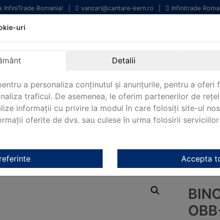
la InfiniTrade Romania!
|
vanzari@cantare-kern.ro
|
Infinitrade Roma
okie-uri
chipamente profesionale
Livrare rapida.
entru laborator.
Oriunde in Romania.
ământ
Detalii
arantie Internationala.
entru a personaliza conținutul și anunțurile, pentru a oferi f
analiza traficul. De asemenea, le oferim partenerilor de rețel
lize informații cu privire la modul în care folosiți site-ul no
mații oferite de dvs. sau culese în urma folosirii serviciilor 
NOUTATI 2024!
KERN&SOHN 180
CONTACT
Kern
/
Accesorii microscoape Kern
/ Binocular cu tub Kern OBB-
referinte
Accepta t
BIN
OBB