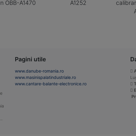
rn OBB-A1470
A1252
calibra
Pagini utile
D
www.danube-romania.ro
www.masinispalatindustriale.ro
Lug
www.cantare-balante-electronice.ro
T
E
te
Pr
ia
 …