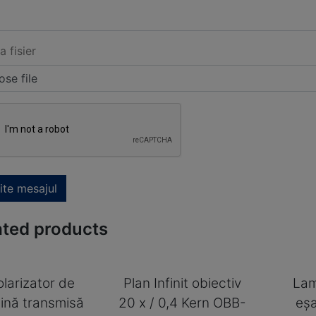
a fisier
se file
ite mesajul
ated products
olarizator de
Plan Infinit obiectiv
Lam
ină transmisă
20 x / 0,4 Kern OBB-
eșa