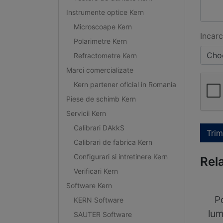
Instrumente optice Kern
Microscoape Kern
Incarc
Polarimetre Kern
Choo
Refractometre Kern
Marci comercializate
Kern partener oficial in Romania
Piese de schimb Kern
Servicii Kern
Calibrari DAkkS
Trim
Calibrari de fabrica Kern
Configurari si intretinere Kern
Rel
Verificari Kern
Software Kern
P
KERN Software
lum
SAUTER Software