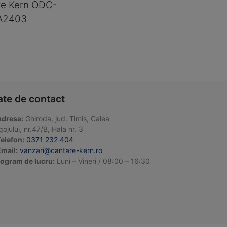
re Kern ODC-
A2403
ate de contact
Adresa:
Ghiroda, jud. Timis, Calea
ojului, nr.47/B, Hala nr. 3
elefon:
0371 232 404
mail:
vanzari@cantare-kern.ro
ogram de lucru:
Luni – Vineri / 08:00 – 16:30