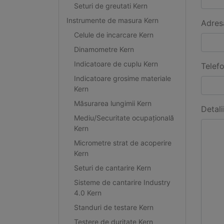
Seturi de greutati Kern
Instrumente de masura Kern
Adres
Celule de incarcare Kern
Dinamometre Kern
Indicatoare de cuplu Kern
Telef
Indicatoare grosime materiale
Kern
Măsurarea lungimii Kern
Detali
Mediu/Securitate ocupațională
Kern
Micrometre strat de acoperire
Kern
Seturi de cantarire Kern
Sisteme de cantarire Industry
4.0 Kern
Standuri de testare Kern
Testere de duritate Kern