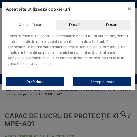
Skip
vanzari@cantare-kern.ro
|
Infinitrade Romania
×
to
Acest site utilizează cookie-uri
content
Consimțământ
Detalii
Despre
ACHIZITII PUBLICE
Folosim cookie-uri pentru a personaliza conținutul și anunțurile, pentru
Produsele pot fi achizitionate si in sistemul SEAP / SICAP
a oferi funcții de rețele sociale și pentru a analiza traficul. De
Products
asemenea, le oferim partenerilor de rețele sociale, de publicitate și de
search
CAUTARE
analize informații cu privire la modul în care folosiți site-ul nostru.
Aceștia le pot combina cu alte informații oferite de dvs. sau culese în
urma folosirii serviciilor lor.
Cere-ne oferta!
Toate produsele
CONTACT
Preferinte
Accepta toate
Home
/
Accesorii Kern
/
Accesorii cantare Kern
/
Huse de protectie Kern
/ Capac
de lucru de protecție KERN MPE-A01
CAPAC DE LUCRU DE PROTECȚIE KERN
MPE-A01
Pret Orientativ:
28,05
€
fara TVA