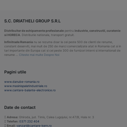
S.C. DRIATHELI GROUP S.R.L
Distribuitor de echipamente profesionale
pentru
industrie, constructii, curatenie
si HORECA
. Distributie nationala, transport gratuit.
Infinitrade Romania
nu se rezuma doar la cei peste 500 de clienti de renume,
constant deserviti, mai mult de 250 de marci comercializate atat in Romania cat si in
tari importante din Europa cat si cei peste 300 de furnizori interni si internationali de
renume …
Citeste mai multe Despre Noi
Pagini utile
www.danube-romania.ro
www.masinispalatindustriale.ro
www.cantare-balante-electronice.ro
Date de contact
Adresa:
Ghiroda, jud. Timis, Calea Lugojului, nr.47/B, Hala nr. 3
Telefon:
0371 232 404
Email:
vanzari@cantare-kern.ro