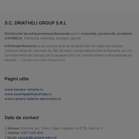
S.C. DRIATHELI GROUP S.R.L
Distribuitor de echipamente profesionale
pentru
industrie, constructii, curatenie
si HORECA
. Distributie nationala, transport gratuit.
Infinitrade Romania
nu se rezuma doar la cei peste 500 de clienti de renume,
constant deserviti, mai mult de 250 de marci comercializate atat in Romania cat si in
tari importante din Europa cat si cei peste 300 de furnizori interni si internationali de
renume …
Citeste mai multe Despre Noi
Pagini utile
www.danube-romania.ro
www.masinispalatindustriale.ro
www.cantare-balante-electronice.ro
Date de contact
Adresa:
Ghiroda, jud. Timis, Calea Lugojului, nr.47/B, Hala nr. 3
Telefon:
0371 232 404
Email:
vanzari@cantare-kern.ro