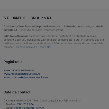
S.C. DRIATHELI GROUP S.R.L
Distribuitor de echipamente profesionale
pentru
industrie, constructii, curatenie
si HORECA
. Distributie nationala, transport gratuit.
Infinitrade Romania
nu se rezuma doar la cei peste 500 de clienti de renume,
constant deserviti, mai mult de 250 de marci comercializate atat in Romania cat si in
tari importante din Europa cat si cei peste 300 de furnizori interni si internationali de
renume …
Citeste mai multe Despre Noi
Pagini utile
www.danube-romania.ro
www.masinispalatindustriale.ro
www.cantare-balante-electronice.ro
Date de contact
Adresa:
Ghiroda, jud. Timis, Calea Lugojului, nr.47/B, Hala nr. 3
Telefon:
0371 232 404
Email:
vanzari@cantare-kern.ro