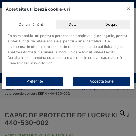
Skip
vanzari@cantare-kern.ro
|
Infinitrade Romania
×
to
Acest site utilizează cookie-uri
content
Consimțământ
Detalii
Despre
ACHIZITII PUBLICE
Folosim cookie-uri pentru a personaliza conținutul și anunțurile, pentru
Produsele pot fi achizitionate si in sistemul SEAP / SICAP
a oferi funcții de rețele sociale și pentru a analiza traficul. De
Products
asemenea, le oferim partenerilor de rețele sociale, de publicitate și de
search
CAUTARE
analize informații cu privire la modul în care folosiți site-ul nostru.
Aceștia le pot combina cu alte informații oferite de dvs. sau culese în
urma folosirii serviciilor lor.
Cere-ne oferta!
Toate produsele
CONTACT
Preferinte
Accepta toate
Home
/
Accesorii Kern
/
Accesorii cantare Kern
/
Huse de protectie Kern
/ Capac
de protectie de lucru KERN 440-530-002
CAPAC DE PROTECTIE DE LUCRU KERN
440-530-002
Pret Orientativ:
28,05
€
fara TVA