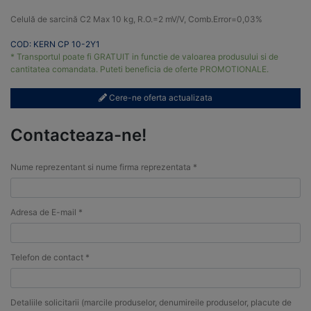
Celulă de sarcină C2 Max 10 kg, R.O.=2 mV/V, Comb.Error=0,03%
COD: KERN CP 10-2Y1
* Transportul poate fi GRATUIT in functie de valoarea produsului si de
cantitatea comandata. Puteti beneficia de oferte PROMOTIONALE.
Cere-ne oferta actualizata
Contacteaza-ne!
Nume reprezentant si nume firma reprezentata *
Adresa de E-mail *
Telefon de contact *
Detaliile solicitarii (marcile produselor, denumireile produselor, placute de