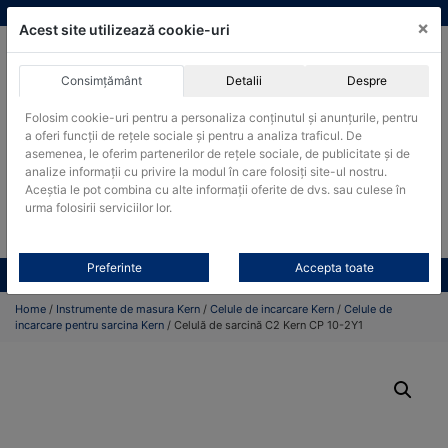
Skip
vanzari@cantare-kern.ro
|
Infinitrade Romania
×
to
Acest site utilizează cookie-uri
content
Consimțământ
Detalii
Despre
ACHIZITII PUBLICE
Folosim cookie-uri pentru a personaliza conținutul și anunțurile, pentru
Produsele pot fi achizitionate si in sistemul SEAP / SICAP
a oferi funcții de rețele sociale și pentru a analiza traficul. De
asemenea, le oferim partenerilor de rețele sociale, de publicitate și de
Products
analize informații cu privire la modul în care folosiți site-ul nostru.
search
CAUTARE
Aceștia le pot combina cu alte informații oferite de dvs. sau culese în
urma folosirii serviciilor lor.
Cere-ne oferta!
Preferinte
Accepta toate
Toate produsele
CONTACT
Home
/
Instrumente de masura Kern
/
Celule de incarcare Kern
/
Celule de
incarcare pentru sarcina Kern
/ Celulă de sarcină C2 Kern CP 10-2Y1