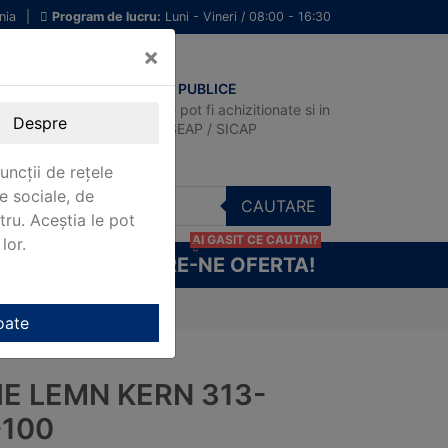
nia
|
Program de lucru:
Luni - Vineri / 08:00 - 16:30
×
ACHIZITII PUBLICE
Produsele pot fi achizitionate si in
Despre
sistemul SEAP / SICAP
uncții de rețele
e sociale, de
CAUTARE
stru. Aceștia le pot
AI GASIT CE CAUTAI?
lor.
CERE-NE OFERTA!
oate
IE LEMN KERN 313-
-100