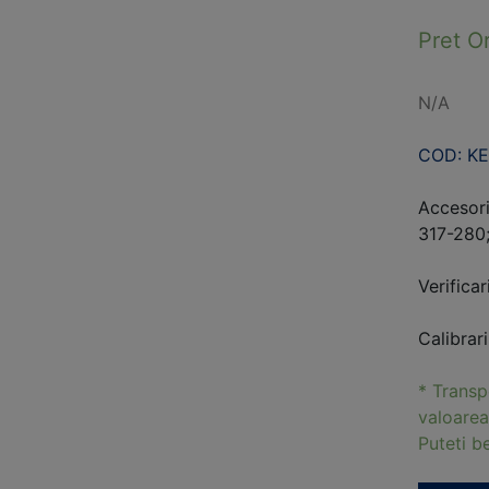
Pret O
N/A
COD: KE
Accesori
317-280
Verificar
Calibrar
* Transp
valoarea
Puteti 