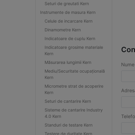
Seturi de greutati Kern
Instrumente de masura Kern
Celule de incarcare Kern
Dinamometre Kern
Indicatoare de cuplu Kern
Indicatoare grosime materiale
Con
Kern
Măsurarea lungimii Kern
Nume 
Mediu/Securitate ocupațională
Kern
Micrometre strat de acoperire
Adres
Kern
Seturi de cantarire Kern
Sisteme de cantarire Industry
Telef
4.0 Kern
Standuri de testare Kern
Testere de duritate Kern