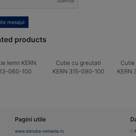
ite mesajul
ated products
tie lemn KERN
Cutie cu greutati
Cutie
13-060-100
KERN 315-090-100
KERN 
Pagini utile
D
www.danube-romania.ro