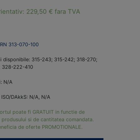
rientativ:
229,50
€
fara TVA
RN 313-070-100
i disponibile: 315-243; 315-242; 318-270;
; 328-222-410
i: N/A
i ISO/DAkkS: N/A, N/A
ortul poate fi GRATUIT in functie de
 produsului si de cantitatea comandata.
beneficia de oferte PROMOTIONALE.