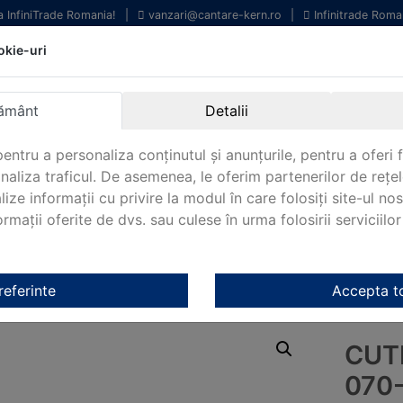
la InfiniTrade Romania!
|
vanzari@cantare-kern.ro
|
Infinitrade Roma
okie-uri
chipamente profesionale
Livrare rapida.
entru laborator.
Oriunde in Romania.
ământ
Detalii
arantie Internationala.
entru a personaliza conținutul și anunțurile, pentru a oferi f
analiza traficul. De asemenea, le oferim partenerilor de rețel
lize informații cu privire la modul în care folosiți site-ul no
mații oferite de dvs. sau culese în urma folosirii serviciilor 
NOUTATI 2024!
KERN&SOHN 180
CONTACT
i Kern
/
Cutii lemn Kern
/ Cutie lemn KERN 313-070-100
referinte
Accepta t
CUT
070