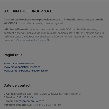
S.C. DRIATHELI GROUP S.R.L
Distribuitor de echipamente profesionale
pentru
industrie, constructii, curatenie
si HORECA
. Distributie nationala, transport gratuit.
Infinitrade Romania
nu se rezuma doar la cei peste 500 de clienti de renume,
constant deserviti, mai mult de 250 de marci comercializate atat in Romania cat si in
tari importante din Europa cat si cei peste 300 de furnizori interni si internationali de
renume …
Citeste mai multe Despre Noi
Pagini utile
www.danube-romania.ro
www.masinispalatindustriale.ro
www.cantare-balante-electronice.ro
Date de contact
Adresa:
Ghiroda, jud. Timis, Calea Lugojului, nr.47/B, Hala nr. 3
Telefon:
0371 232 404
Email:
vanzari@cantare-kern.ro
Program de lucru:
Luni – Vineri / 08:00 – 16:30