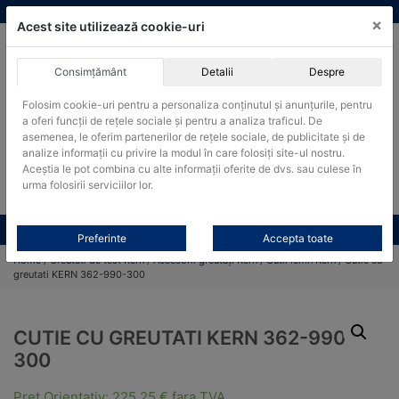
Skip
vanzari@cantare-kern.ro
|
Infinitrade Romania
×
to
Acest site utilizează cookie-uri
content
Consimțământ
Detalii
Despre
ACHIZITII PUBLICE
Folosim cookie-uri pentru a personaliza conținutul și anunțurile, pentru
Produsele pot fi achizitionate si in sistemul SEAP / SICAP
a oferi funcții de rețele sociale și pentru a analiza traficul. De
Products
asemenea, le oferim partenerilor de rețele sociale, de publicitate și de
search
CAUTARE
analize informații cu privire la modul în care folosiți site-ul nostru.
Aceștia le pot combina cu alte informații oferite de dvs. sau culese în
urma folosirii serviciilor lor.
Cere-ne oferta!
Toate produsele
CONTACT
Preferinte
Accepta toate
Home
/
Greutati de test Kern
/
Accesorii greutăți Kern
/
Cutii lemn Kern
/ Cutie cu
greutati KERN 362-990-300
CUTIE CU GREUTATI KERN 362-990-
300
Pret Orientativ:
225,25
€
fara TVA