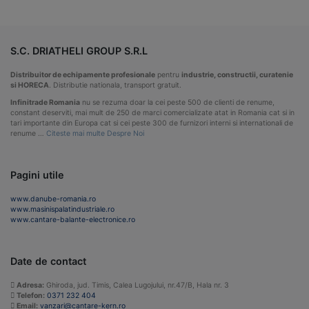
S.C. DRIATHELI GROUP S.R.L
Distribuitor de echipamente profesionale
pentru
industrie, constructii, curatenie
si HORECA
. Distributie nationala, transport gratuit.
Infinitrade Romania
nu se rezuma doar la cei peste 500 de clienti de renume,
constant deserviti, mai mult de 250 de marci comercializate atat in Romania cat si in
tari importante din Europa cat si cei peste 300 de furnizori interni si internationali de
renume …
Citeste mai multe Despre Noi
Pagini utile
www.danube-romania.ro
www.masinispalatindustriale.ro
www.cantare-balante-electronice.ro
Date de contact
Adresa:
Ghiroda, jud. Timis, Calea Lugojului, nr.47/B, Hala nr. 3
Telefon:
0371 232 404
Email:
vanzari@cantare-kern.ro