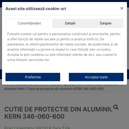
Skip
vanzari@cantare-kern.ro
|
Infinitrade Romania
×
to
Acest site utilizează cookie-uri
content
Consimțământ
Detalii
Despre
ACHIZITII PUBLICE
Folosim cookie-uri pentru a personaliza conținutul și anunțurile, pentru
Produsele pot fi achizitionate si in sistemul SEAP / SICAP
a oferi funcții de rețele sociale și pentru a analiza traficul. De
Products
asemenea, le oferim partenerilor de rețele sociale, de publicitate și de
search
CAUTARE
analize informații cu privire la modul în care folosiți site-ul nostru.
Aceștia le pot combina cu alte informații oferite de dvs. sau culese în
urma folosirii serviciilor lor.
Cere-ne oferta!
Toate produsele
CONTACT
Preferinte
Accepta toate
Home
/
Greutati de test Kern
/
Accesorii greutăți Kern
/
Cutii de protecție din
aluminiu Kern
/ Cutie de protectie din aluminiu KERN 346-060-600
CUTIE DE PROTECTIE DIN ALUMINIU
KERN 346-060-600
Pret Orientativ:
68,00
€
fara TVA