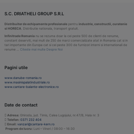
S.C. DRIATHELI GROUP S.R.L
Distribuitor de echipamente profesionale
pentru
industrie, constructii, curatenie
si HORECA
. Distributie nationala, transport gratuit.
Infinitrade Romania
nu se rezuma doar la cei peste 500 de clienti de renume,
constant deserviti, mai mult de 250 de marci comercializate atat in Romania cat si in
tari importante din Europa cat si cei peste 300 de furnizori interni si internationali de
renume …
Citeste mai multe Despre Noi
Pagini utile
www.danube-romania.ro
www.masinispalatindustriale.ro
www.cantare-balante-electronice.ro
Date de contact
Adresa:
Ghiroda, jud. Timis, Calea Lugojului, nr.47/B, Hala nr. 3
Telefon:
0371 232 404
Email:
vanzari@cantare-kern.ro
Program de lucru:
Luni – Vineri / 08:00 – 16:30