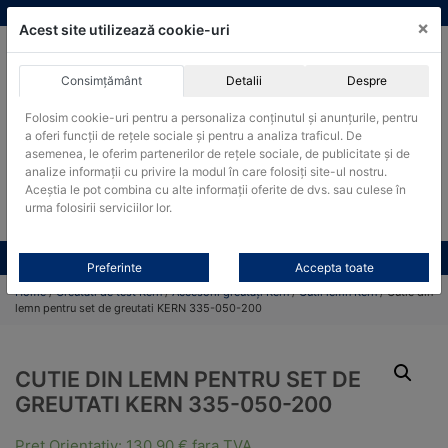
Skip
vanzari@cantare-kern.ro
|
Infinitrade Romania
×
to
Acest site utilizează cookie-uri
content
Consimțământ
Detalii
Despre
ACHIZITII PUBLICE
Folosim cookie-uri pentru a personaliza conținutul și anunțurile, pentru
Produsele pot fi achizitionate si in sistemul SEAP / SICAP
a oferi funcții de rețele sociale și pentru a analiza traficul. De
Products
asemenea, le oferim partenerilor de rețele sociale, de publicitate și de
search
CAUTARE
analize informații cu privire la modul în care folosiți site-ul nostru.
Aceștia le pot combina cu alte informații oferite de dvs. sau culese în
urma folosirii serviciilor lor.
Cere-ne oferta!
Toate produsele
CONTACT
Preferinte
Accepta toate
Home
/
Greutati de test Kern
/
Accesorii greutăți Kern
/
Cutii lemn Kern
/ Cutie din
lemn pentru set de greutati KERN 335-050-200
CUTIE DIN LEMN PENTRU SET DE
GREUTATI KERN 335-050-200
Pret Orientativ:
130,90
€
fara TVA