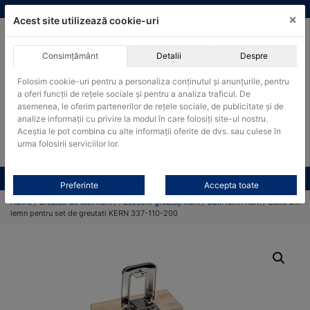
Skip
vanzari@cantare-kern.ro
|
Infinitrade Romania
×
to
Acest site utilizează cookie-uri
content
Consimțământ
Detalii
Despre
ACHIZITII PUBLICE
Folosim cookie-uri pentru a personaliza conținutul și anunțurile, pentru
Produsele pot fi achizitionate si in sistemul SEAP / SICAP
a oferi funcții de rețele sociale și pentru a analiza traficul. De
Products
asemenea, le oferim partenerilor de rețele sociale, de publicitate și de
search
CAUTARE
analize informații cu privire la modul în care folosiți site-ul nostru.
Aceștia le pot combina cu alte informații oferite de dvs. sau culese în
urma folosirii serviciilor lor.
Cere-ne oferta!
Toate produsele
CONTACT
Preferinte
Accepta toate
Home
/
Greutati de test Kern
/
Accesorii greutăți Kern
/
Cutii lemn Kern
/ Cutie din
lemn pentru set de greutati KERN 337-110-200