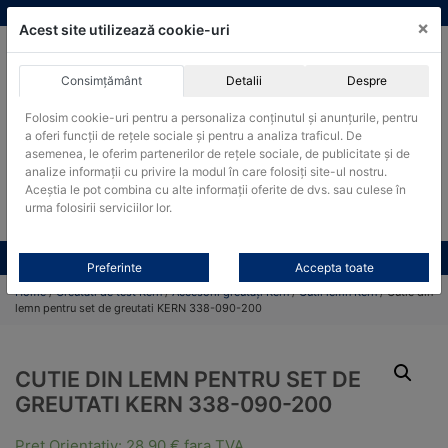
Skip
vanzari@cantare-kern.ro
|
Infinitrade Romania
×
to
Acest site utilizează cookie-uri
content
Consimțământ
Detalii
Despre
ACHIZITII PUBLICE
Folosim cookie-uri pentru a personaliza conținutul și anunțurile, pentru
Produsele pot fi achizitionate si in sistemul SEAP / SICAP
a oferi funcții de rețele sociale și pentru a analiza traficul. De
Products
asemenea, le oferim partenerilor de rețele sociale, de publicitate și de
search
CAUTARE
analize informații cu privire la modul în care folosiți site-ul nostru.
Aceștia le pot combina cu alte informații oferite de dvs. sau culese în
urma folosirii serviciilor lor.
Cere-ne oferta!
Toate produsele
CONTACT
Preferinte
Accepta toate
Home
/
Greutati de test Kern
/
Accesorii greutăți Kern
/
Cutii lemn Kern
/ Cutie din
lemn pentru set de greutati KERN 338-090-200
CUTIE DIN LEMN PENTRU SET DE
GREUTATI KERN 338-090-200
Pret Orientativ:
28,90
€
fara TVA