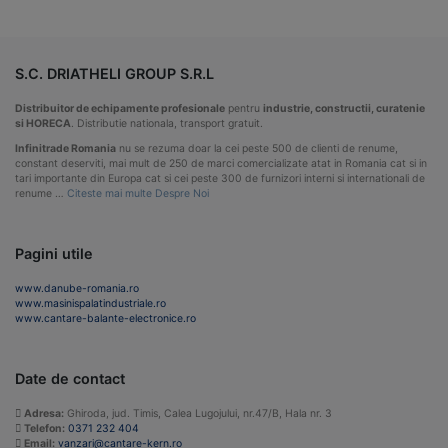
S.C. DRIATHELI GROUP S.R.L
Distribuitor de echipamente profesionale
pentru
industrie, constructii, curatenie
si HORECA
. Distributie nationala, transport gratuit.
Infinitrade Romania
nu se rezuma doar la cei peste 500 de clienti de renume,
constant deserviti, mai mult de 250 de marci comercializate atat in Romania cat si in
tari importante din Europa cat si cei peste 300 de furnizori interni si internationali de
renume …
Citeste mai multe Despre Noi
Pagini utile
www.danube-romania.ro
www.masinispalatindustriale.ro
www.cantare-balante-electronice.ro
Date de contact
Adresa:
Ghiroda, jud. Timis, Calea Lugojului, nr.47/B, Hala nr. 3
Telefon:
0371 232 404
Email:
vanzari@cantare-kern.ro