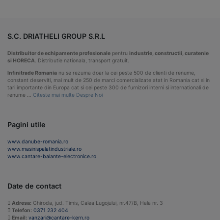
S.C. DRIATHELI GROUP S.R.L
Distribuitor de echipamente profesionale
pentru
industrie, constructii, curatenie
si HORECA
. Distributie nationala, transport gratuit.
Infinitrade Romania
nu se rezuma doar la cei peste 500 de clienti de renume,
constant deserviti, mai mult de 250 de marci comercializate atat in Romania cat si in
tari importante din Europa cat si cei peste 300 de furnizori interni si internationali de
renume …
Citeste mai multe Despre Noi
Pagini utile
www.danube-romania.ro
www.masinispalatindustriale.ro
www.cantare-balante-electronice.ro
Date de contact
Adresa:
Ghiroda, jud. Timis, Calea Lugojului, nr.47/B, Hala nr. 3
Telefon:
0371 232 404
Email:
vanzari@cantare-kern.ro