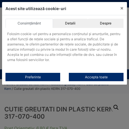
Skip
vanzari@cantare-kern.ro
|
Infinitrade Romania
×
to
Acest site utilizează cookie-uri
content
Consimțământ
Detalii
Despre
ACHIZITII PUBLICE
Folosim cookie-uri pentru a personaliza conținutul și anunțurile, pentru
Produsele pot fi achizitionate si in sistemul SEAP / SICAP
a oferi funcții de rețele sociale și pentru a analiza traficul. De
Products
asemenea, le oferim partenerilor de rețele sociale, de publicitate și de
search
CAUTARE
analize informații cu privire la modul în care folosiți site-ul nostru.
Aceștia le pot combina cu alte informații oferite de dvs. sau culese în
urma folosirii serviciilor lor.
Cere-ne oferta!
Toate produsele
CONTACT
Preferinte
Accepta toate
Home
/
Greutati de test Kern
/
Accesorii greutăți Kern
/
Cutii de plastic
Kern
/ Cutie greutati din plastic KERN 317-070-400
CUTIE GREUTATI DIN PLASTIC KERN
317-070-400
Pret Orientativ:
6,80
€
fara TVA