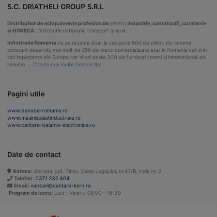
S.C. DRIATHELI GROUP S.R.L
Distribuitor de echipamente profesionale
pentru
industrie, constructii, curatenie
si HORECA
. Distributie nationala, transport gratuit.
Infinitrade Romania
nu se rezuma doar la cei peste 500 de clienti de renume,
constant deserviti, mai mult de 250 de marci comercializate atat in Romania cat si in
tari importante din Europa cat si cei peste 300 de furnizori interni si internationali de
renume …
Citeste mai multe Despre Noi
Pagini utile
www.danube-romania.ro
www.masinispalatindustriale.ro
www.cantare-balante-electronice.ro
Date de contact
Adresa:
Ghiroda, jud. Timis, Calea Lugojului, nr.47/B, Hala nr. 3
Telefon:
0371 232 404
Email:
vanzari@cantare-kern.ro
Program de lucru:
Luni – Vineri / 08:00 – 16:30