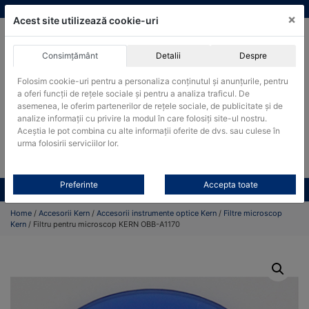
Skip
vanzari@cantare-kern.ro
|
Infinitrade Romania
×
to
Acest site utilizează cookie-uri
content
Consimțământ
Detalii
Despre
ACHIZITII PUBLICE
Folosim cookie-uri pentru a personaliza conținutul și anunțurile, pentru
Produsele pot fi achizitionate si in sistemul SEAP / SICAP
a oferi funcții de rețele sociale și pentru a analiza traficul. De
asemenea, le oferim partenerilor de rețele sociale, de publicitate și de
Products
analize informații cu privire la modul în care folosiți site-ul nostru.
search
CAUTARE
Aceștia le pot combina cu alte informații oferite de dvs. sau culese în
urma folosirii serviciilor lor.
Cere-ne oferta!
Preferinte
Accepta toate
Toate produsele
CONTACT
Home
/
Accesorii Kern
/
Accesorii instrumente optice Kern
/
Filtre microscop
Kern
/ Filtru pentru microscop KERN OBB-A1170