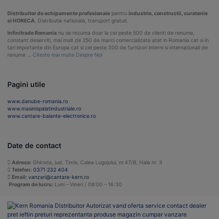
Distribuitor de echipamente profesionale
pentru
industrie, constructii, curatenie
si HORECA
. Distributie nationala, transport gratuit.
Infinitrade Romania
nu se rezuma doar la cei peste 500 de clienti de renume,
constant deserviti, mai mult de 250 de marci comercializate atat in Romania cat si in
tari importante din Europa cat si cei peste 300 de furnizori interni si internationali de
renume …
Citeste mai multe Despre Noi
Pagini utile
www.danube-romania.ro
www.masinispalatindustriale.ro
www.cantare-balante-electronice.ro
Date de contact
Adresa:
Ghiroda, jud. Timis, Calea Lugojului, nr.47/B, Hala nr. 3
Telefon:
0371 232 404
Email:
vanzari@cantare-kern.ro
Program de lucru:
Luni – Vineri / 08:00 – 16:30