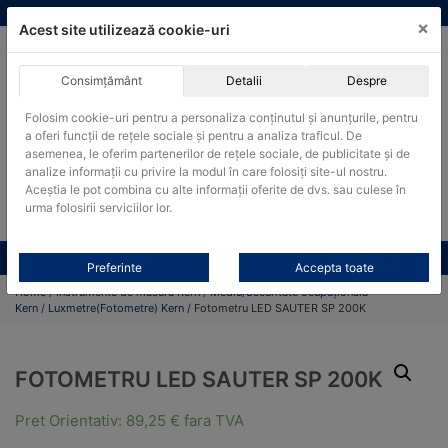
Skip
vanzari@cantare-kern.ro
|
Infinitrade Romania
×
to
Acest site utilizează cookie-uri
content
Consimțământ
Detalii
Despre
ACHIZITII PUBLICE
Folosim cookie-uri pentru a personaliza conținutul și anunțurile, pentru
Produsele pot fi achizitionate si in sistemul SEAP / SICAP
a oferi funcții de rețele sociale și pentru a analiza traficul. De
Products
asemenea, le oferim partenerilor de rețele sociale, de publicitate și de
search
CAUTARE
analize informații cu privire la modul în care folosiți site-ul nostru.
Aceștia le pot combina cu alte informații oferite de dvs. sau culese în
urma folosirii serviciilor lor.
Cere-ne oferta!
Toate produsele
CONTACT
Preferinte
Accepta toate
Home
/
Instrumente de masura Kern
/
Mediu/Securitate ocupațională
Kern
/
Luxmetre(Fotometre) Kern
/ Fotometru LED SAUTER SP 200K
FOTOMETRU LED SAUTER SP 200K
Pret Orientativ:
89,25
€
fara TVA