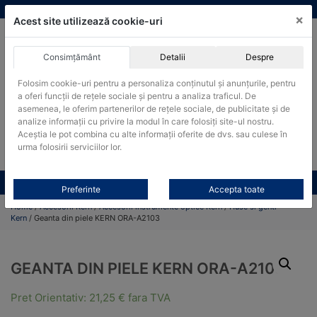
Skip
vanzari@cantare-kern.ro
|
Infinitrade Romania
×
to
Acest site utilizează cookie-uri
content
Consimțământ
Detalii
Despre
ACHIZITII PUBLICE
Folosim cookie-uri pentru a personaliza conținutul și anunțurile, pentru
Produsele pot fi achizitionate si in sistemul SEAP / SICAP
a oferi funcții de rețele sociale și pentru a analiza traficul. De
Products
asemenea, le oferim partenerilor de rețele sociale, de publicitate și de
search
CAUTARE
analize informații cu privire la modul în care folosiți site-ul nostru.
Aceștia le pot combina cu alte informații oferite de dvs. sau culese în
urma folosirii serviciilor lor.
Cere-ne oferta!
Toate produsele
CONTACT
Preferinte
Accepta toate
Home
/
Accesorii Kern
/
Accesorii instrumente optice Kern
/
Huse si genti
Kern
/ Geanta din piele KERN ORA-A2103
GEANTA DIN PIELE KERN ORA-A2103
Pret Orientativ:
21,25
€
fara TVA