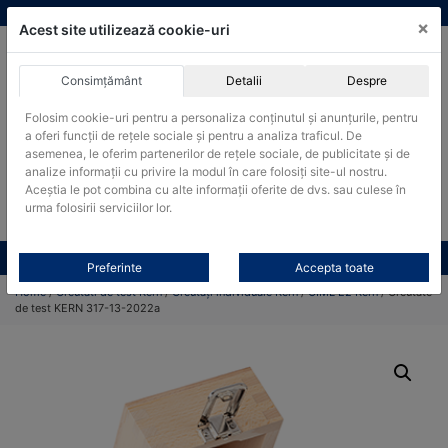
Skip
vanzari@cantare-kern.ro
|
Infinitrade Romania
×
to
Acest site utilizează cookie-uri
content
Consimțământ
Detalii
Despre
ACHIZITII PUBLICE
Folosim cookie-uri pentru a personaliza conținutul și anunțurile, pentru
Produsele pot fi achizitionate si in sistemul SEAP / SICAP
a oferi funcții de rețele sociale și pentru a analiza traficul. De
Products
asemenea, le oferim partenerilor de rețele sociale, de publicitate și de
search
CAUTARE
analize informații cu privire la modul în care folosiți site-ul nostru.
Aceștia le pot combina cu alte informații oferite de dvs. sau culese în
urma folosirii serviciilor lor.
Cere-ne oferta!
Toate produsele
CONTACT
Preferinte
Accepta toate
Home
/
Greutati de test Kern
/
Greutăți individuale Kern
/
OIML E2 Kern
/ Greutate
de test KERN 317-13-2022a