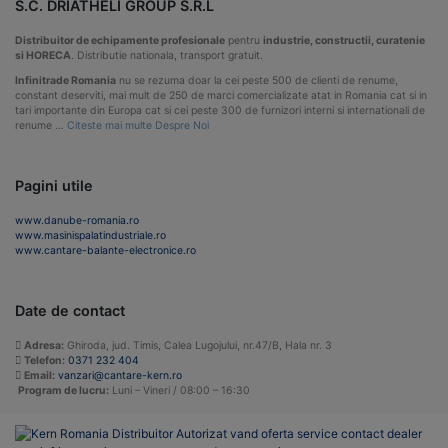
S.C. DRIATHELI GROUP S.R.L
Distribuitor de echipamente profesionale
pentru
industrie, constructii, curatenie
si HORECA
. Distributie nationala, transport gratuit.
Infinitrade Romania
nu se rezuma doar la cei peste 500 de clienti de renume,
constant deserviti, mai mult de 250 de marci comercializate atat in Romania cat si in
tari importante din Europa cat si cei peste 300 de furnizori interni si internationali de
renume …
Citeste mai multe Despre Noi
Pagini utile
www.danube-romania.ro
www.masinispalatindustriale.ro
www.cantare-balante-electronice.ro
Date de contact
Adresa:
Ghiroda, jud. Timis, Calea Lugojului, nr.47/B, Hala nr. 3
Telefon:
0371 232 404
Email:
vanzari@cantare-kern.ro
Program de lucru:
Luni – Vineri / 08:00 – 16:30