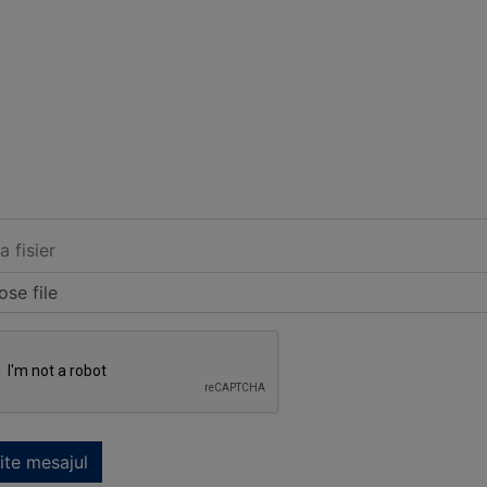
a fisier
se file
ite mesajul