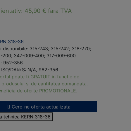
rientativ:
45,90
€
fara TVA
RN 318-36
i disponibile: 315-243; 315-242; 318-270;
-200; 347-009-400; 317-009-600
ri: 952-356
i ISO/DAkkS: N/A, 962-356
ortul poate fi GRATUIT in functie de
 produsului si de cantitatea comandata.
beneficia de oferte PROMOTIONALE.
Cere-ne oferta actualizata
sa tehnica KERN 318-36