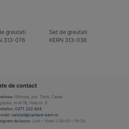
de greutati
Set de greutati
N 313-076
KERN 313-036
ate de contact
Adresa:
Ghiroda, jud. Timis, Calea
ojului, nr.47/B, Hala nr. 3
elefon:
0371 232 404
mail:
vanzari@cantare-kern.ro
ogram de lucru:
Luni – Vineri / 08:00 – 16:30