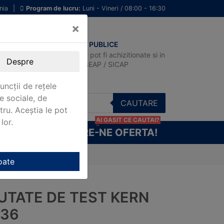
nia
|
Program de lucru:
Luni - Vineri / 08:00 - 16:30
×
ACHIZITII PUBLICE
Produsele pot fi achizitionate si in
Despre
sistemul SEAP / SICAP
uncții de rețele
e sociale, de
CAUTARE
stru. Aceștia le pot
AI GASIT CE CAUTAI?
lor.
CERE-NE OFERTA!
oate
UTATE DE TEST KERN
-36