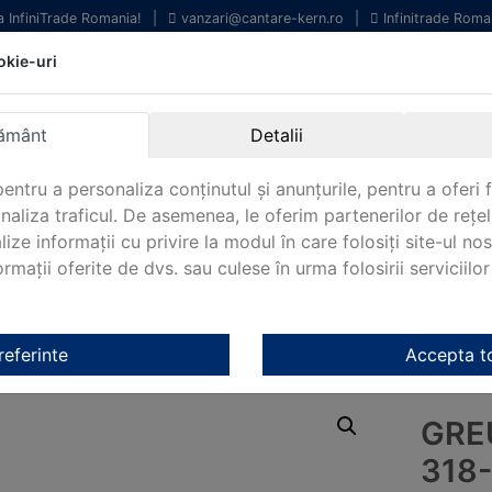
la InfiniTrade Romania!
|
vanzari@cantare-kern.ro
|
Infinitrade Roma
okie-uri
chipamente profesionale
Livrare rapida.
entru laborator.
Oriunde in Romania.
ământ
Detalii
arantie Internationala.
entru a personaliza conținutul și anunțurile, pentru a oferi f
analiza traficul. De asemenea, le oferim partenerilor de rețel
lize informații cu privire la modul în care folosiți site-ul no
mații oferite de dvs. sau culese în urma folosirii serviciilor 
NOUTATI 2024!
KERN&SOHN 180
CONTACT
ale Kern
/
OIML E2 Kern
/ Greutate de test KERN 318-36
referinte
Accepta t
GRE
318