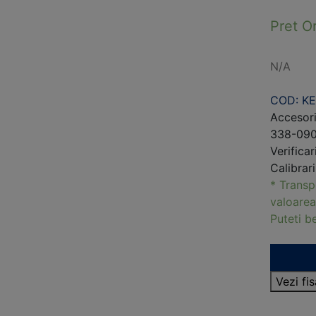
Pret O
N/A
COD: KE
Accesori
338-090
Verifica
Calibrar
* Transp
valoarea
Puteti 
Vezi fi