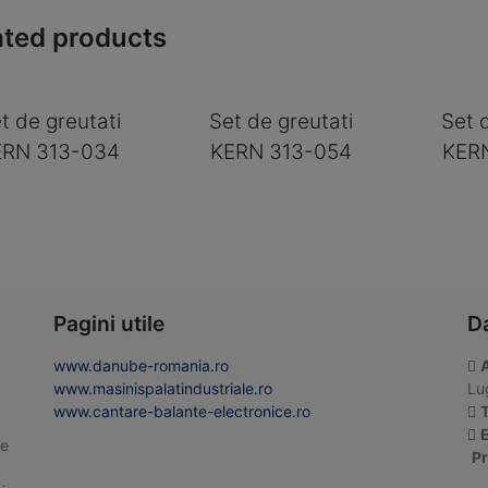
ated products
t de greutati
Set de greutati
Set 
ERN 313-034
KERN 313-054
KER
Pagini utile
D
www.danube-romania.ro
www.masinispalatindustriale.ro
Lug
www.cantare-balante-electronice.ro
T
E
te
Pr