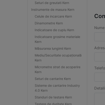
Seturi de greutati Kern
Instrumente de masura Kern
Con
Celule de incarcare Kern
Dinamometre Kern
Nume 
Indicatoare de cuplu Kern
Indicatoare grosime materiale
Kern
Adres
Măsurarea lungimii Kern
Mediu/Securitate ocupațională
Kern
Micrometre strat de acoperire
Telef
Kern
Seturi de cantarire Kern
Sisteme de cantarire Industry
Detali
4.0 Kern
Standuri de testare Kern
Testere de duritate Kern