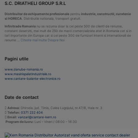
S.C. DRIATHELI GROUP S.R.L
Distribuitor de echipamente profesionale
pentru
industrie, constructii, curatenie
si HORECA
. Distributie nationala, transport gratuit.
Infinitrade Romania
nu se rezuma doar la cei peste 500 de clienti de renume,
constant deserviti, mai mult de 250 de marci comercializate atat in Romania cat si in
tari importante din Europa cat si cei peste 300 de furnizori interni si internationali de
renume …
Citeste mai multe Despre Noi
Pagini utile
www.danube-romania.ro
www.masinispalatindustriale.ro
www.cantare-balante-electronice.ro
Date de contact
Adresa:
Ghiroda, jud. Timis, Calea Lugojului, nr.47/B, Hala nr. 3
Telefon:
0371 232 404
Email:
vanzari@cantare-kern.ro
Program de lucru:
Luni – Vineri / 08:00 – 16:30