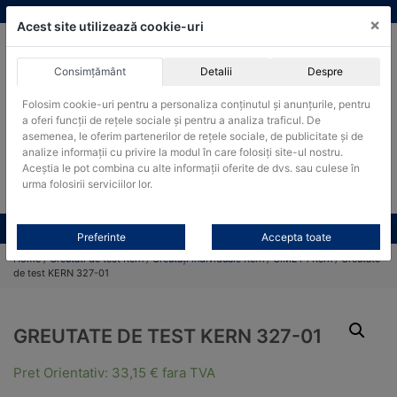
Skip
vanzari@cantare-kern.ro
|
Infinitrade Romania
×
to
Acest site utilizează cookie-uri
content
Consimțământ
Detalii
Despre
ACHIZITII PUBLICE
Folosim cookie-uri pentru a personaliza conținutul și anunțurile, pentru
Produsele pot fi achizitionate si in sistemul SEAP / SICAP
a oferi funcții de rețele sociale și pentru a analiza traficul. De
Products
asemenea, le oferim partenerilor de rețele sociale, de publicitate și de
search
CAUTARE
analize informații cu privire la modul în care folosiți site-ul nostru.
Aceștia le pot combina cu alte informații oferite de dvs. sau culese în
urma folosirii serviciilor lor.
Cere-ne oferta!
Toate produsele
CONTACT
Preferinte
Accepta toate
Home
/
Greutati de test Kern
/
Greutăți individuale Kern
/
OIML F1 Kern
/ Greutate
de test KERN 327-01
GREUTATE DE TEST KERN 327-01
Pret Orientativ:
33,15
€
fara TVA