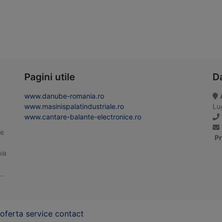
Pagini utile
D
www.danube-romania.ro
www.masinispalatindustriale.ro
Lug
www.cantare-balante-electronice.ro
te
Pr
ia
 …