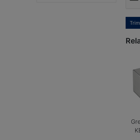
Trim
Rel
Gre
K