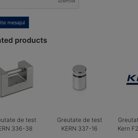
ite mesajul
ated products
utate de test
Greutate de test
Greuta
ERN 336-38
KERN 337-16
Kern F