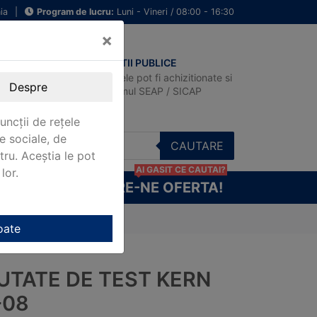
ia
|
Program de lucru:
Luni - Vineri / 08:00 - 16:30
×
ACHIZITII PUBLICE
Produsele pot fi achizitionate si
Despre
in sistemul SEAP / SICAP
uncții de rețele
e sociale, de
CAUTARE
stru. Aceștia le pot
AI GASIT CE CAUTAI?
lor.
CERE-NE OFERTA!
oate
UTATE DE TEST KERN
-08