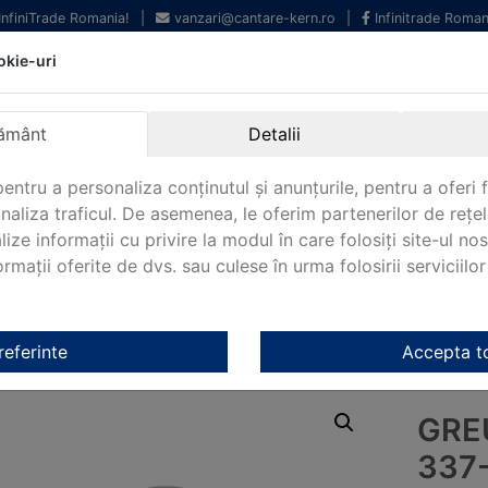
 InfiniTrade Romania!
|
vanzari@cantare-kern.ro
|
Infinitrade Roman
okie-uri
Echipamente profesionale
Livrare rapida.
pentru laborator.
Oriunde in Romania.
ământ
Detalii
Garantie Internationala.
entru a personaliza conținutul și anunțurile, pentru a oferi f
analiza traficul. De asemenea, le oferim partenerilor de rețel
lize informații cu privire la modul în care folosiți site-ul no
mații oferite de dvs. sau culese în urma folosirii serviciilor 
NOUTATI 2024!
KERN&SOHN 180
CONTACT
ale Kern
/
OIML F2 Kern
/ Greutate de test KERN 337-08
referinte
Accepta t
GRE
337