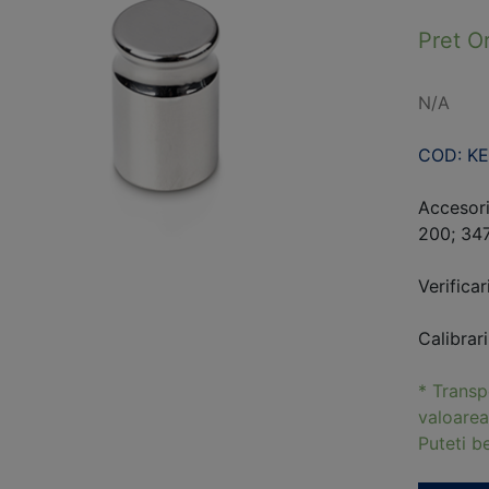
Pret O
N/A
COD: KE
Accesori
200; 34
Verificar
Calibrar
* Transp
valoarea
Puteti 