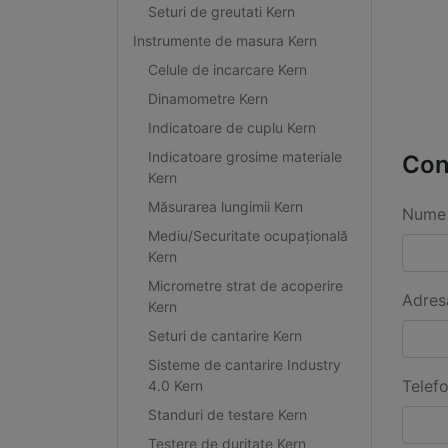
Seturi de greutati Kern
Instrumente de masura Kern
Celule de incarcare Kern
Dinamometre Kern
Indicatoare de cuplu Kern
Indicatoare grosime materiale
Con
Kern
Măsurarea lungimii Kern
Nume 
Mediu/Securitate ocupațională
Kern
Micrometre strat de acoperire
Adres
Kern
Seturi de cantarire Kern
Sisteme de cantarire Industry
Telef
4.0 Kern
Standuri de testare Kern
Testere de duritate Kern