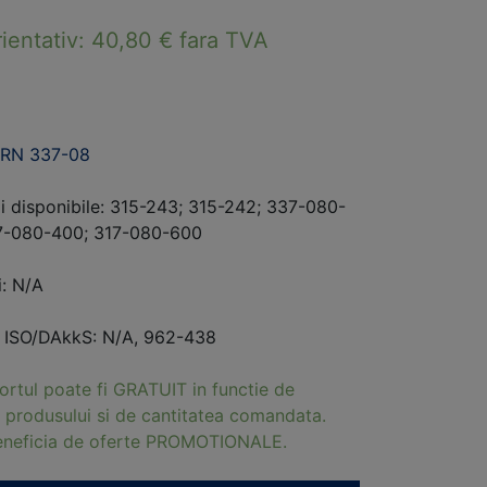
rientativ:
40,80
€
fara TVA
RN 337-08
i disponibile: 315-243; 315-242; 337-080-
7-080-400; 317-080-600
i: N/A
i ISO/DAkkS: N/A, 962-438
ortul poate fi GRATUIT in functie de
 produsului si de cantitatea comandata.
beneficia de oferte PROMOTIONALE.