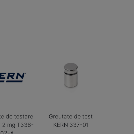
te de testare
Greutate de test
2 2 mg T338-
KERN 337-01
02-A