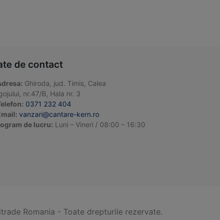
ate de contact
Adresa:
Ghiroda, jud. Timis, Calea
ojului, nr.47/B, Hala nr. 3
elefon:
0371 232 404
mail:
vanzari@cantare-kern.ro
ogram de lucru:
Luni – Vineri / 08:00 – 16:30
itrade Romania - Toate drepturile rezervate.