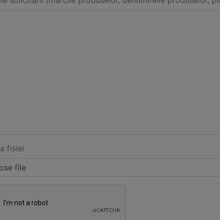
ile solicitarii (marcile produselor, denumireile produselor, pl
a fisier
se file