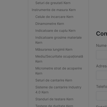
Seturi de greutati Kern
Instrumente de masura Kern
Celule de incarcare Kern
Dinamometre Kern
Indicatoare de cuplu Kern
Con
Indicatoare grosime materiale
Kern
Nume 
Măsurarea lungimii Kern
Mediu/Securitate ocupațională
Kern
Adres
Micrometre strat de acoperire
Kern
Seturi de cantarire Kern
Telef
Sisteme de cantarire Industry
4.0 Kern
Standuri de testare Kern
Testere de duritate Kern