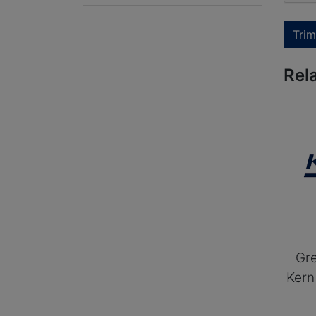
Trim
Rel
Gre
Kern