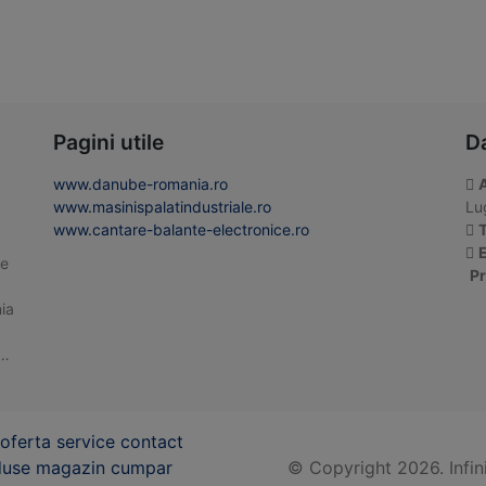
Pagini utile
D
www.danube-romania.ro
www.masinispalatindustriale.ro
Lug
www.cantare-balante-electronice.ro
T
E
te
Pr
ia
 …
© Copyright 2026. Infin