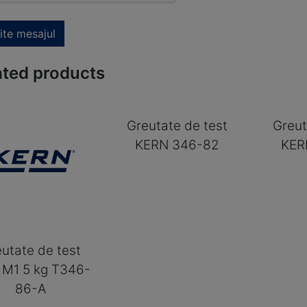
ite mesajul
ated products
Greutate de test
Greut
KERN 346-82
KER
utate de test
 M1 5 kg T346-
86-A