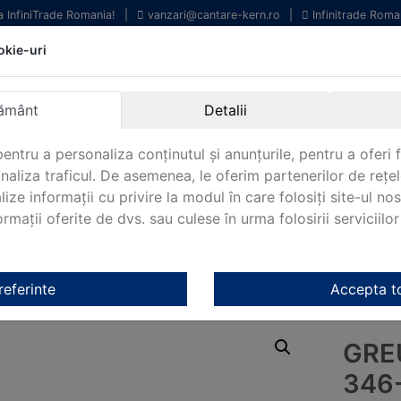
la InfiniTrade Romania!
|
vanzari@cantare-kern.ro
|
Infinitrade Roma
okie-uri
chipamente profesionale
Livrare rapida.
entru laborator.
Oriunde in Romania.
ământ
Detalii
arantie Internationala.
entru a personaliza conținutul și anunțurile, pentru a oferi f
analiza traficul. De asemenea, le oferim partenerilor de rețel
lize informații cu privire la modul în care folosiți site-ul no
mații oferite de dvs. sau culese în urma folosirii serviciilor 
NOUTATI 2024!
KERN&SOHN 180
CONTACT
ale Kern
/
OIML M1 Kern
/ Greutate de test KERN 346-09
referinte
Accepta t
GRE
346