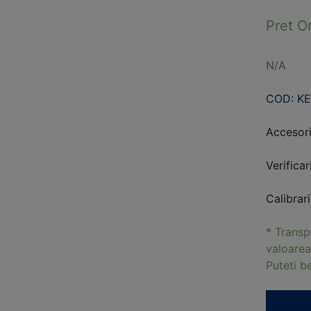
Pret O
N/A
COD: K
Accesori
Verifica
Calibrar
* Transp
valoarea
Puteti 