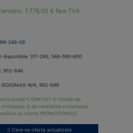
rientativ:
1.776,50
€
fara TVA
ERN 346-09
i disponibile: 317-290; 346-090-600
ri: 952-646
i ISO/DAkkS: N/A, 962-646
ortul poate fi GRATUIT in functie de
 produsului si de cantitatea comandata.
beneficia de oferte PROMOTIONALE.
Cere-ne oferta actualizata