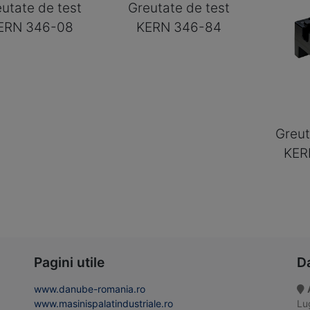
utate de test
Greutate de test
ERN 346-08
KERN 346-84
Greut
KER
Pagini utile
D
www.danube-romania.ro
www.masinispalatindustriale.ro
Lug