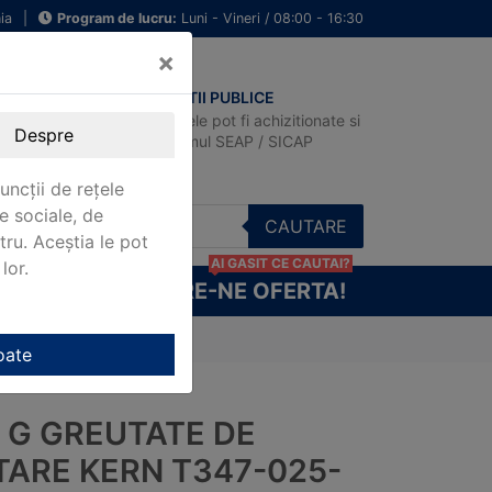
ia
|
Program de lucru:
Luni - Vineri / 08:00 - 16:30
×
ACHIZITII PUBLICE
Produsele pot fi achizitionate si
Despre
in sistemul SEAP / SICAP
uncții de rețele
e sociale, de
CAUTARE
stru. Aceștia le pot
AI GASIT CE CAUTAI?
lor.
CERE-NE OFERTA!
025-A
oate
2 G GREUTATE DE
TARE KERN T347-025-