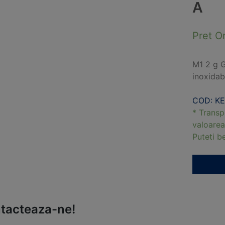
A
Pret O
M1 2 g G
inoxidabi
COD: K
* Transp
valoarea
Puteti 
tacteaza-ne!