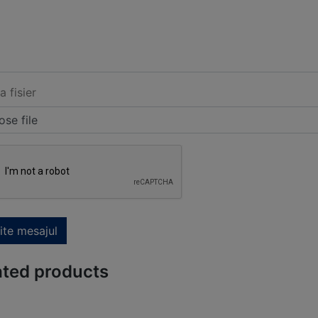
a fisier
se file
ite mesajul
ated products