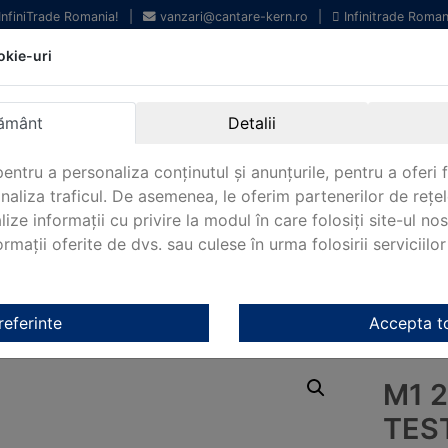
 InfiniTrade Romania!
|
vanzari@cantare-kern.ro
|
Infinitrade Roman
okie-uri
Echipamente profesionale
Livrare rapida.
pentru laborator.
Oriunde in Romania.
ământ
Detalii
Garantie Internationala.
entru a personaliza conținutul și anunțurile, pentru a oferi f
analiza traficul. De asemenea, le oferim partenerilor de rețel
lize informații cu privire la modul în care folosiți site-ul no
mații oferite de dvs. sau culese în urma folosirii serviciilor 
NOUTATI 2024!
KERN&SOHN 180
CONTACT
ale Kern
/
OIML M1 Kern
/ M1 2 g Greutate de testare Kern T347-
referinte
Accepta t
M1 
TES