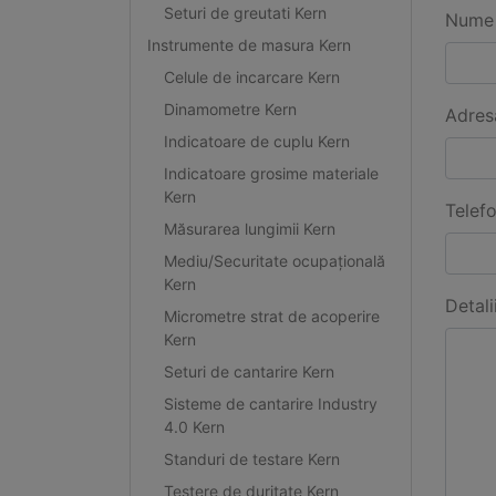
Seturi de greutati Kern
Nume 
Instrumente de masura Kern
Celule de incarcare Kern
Dinamometre Kern
Adres
Indicatoare de cuplu Kern
Indicatoare grosime materiale
Kern
Telef
Măsurarea lungimii Kern
Mediu/Securitate ocupațională
Kern
Detali
Micrometre strat de acoperire
Kern
Seturi de cantarire Kern
Sisteme de cantarire Industry
4.0 Kern
Standuri de testare Kern
Testere de duritate Kern