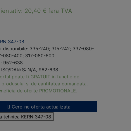
rientativ:
20,40
€
fara TVA
RN 347-08
i disponibile: 335-240; 315-242; 337-080-
7-080-400; 317-080-600
ri: 952-638
i ISO/DAkkS: N/A, 962-638
ortul poate fi GRATUIT in functie de
 produsului si de cantitatea comandata.
beneficia de oferte PROMOTIONALE.
Cere-ne oferta actualizata
sa tehnica KERN 347-08