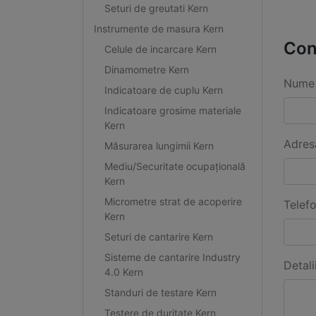
Seturi de greutati Kern
Instrumente de masura Kern
Con
Celule de incarcare Kern
Dinamometre Kern
Nume 
Indicatoare de cuplu Kern
Indicatoare grosime materiale
Kern
Adres
Măsurarea lungimii Kern
Mediu/Securitate ocupațională
Kern
Micrometre strat de acoperire
Telef
Kern
Seturi de cantarire Kern
Sisteme de cantarire Industry
Detali
4.0 Kern
Standuri de testare Kern
Testere de duritate Kern