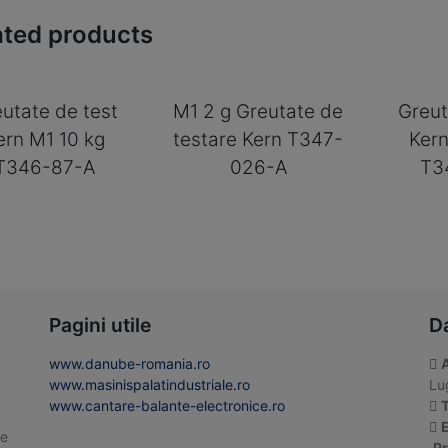
ated products
utate de test
M1 2 g Greutate de
Greut
ern M1 10 kg
testare Kern T347-
Kern
T346-87-A
026-A
T3
Pagini utile
D
www.danube-romania.ro
www.masinispalatindustriale.ro
Lug
www.cantare-balante-electronice.ro
T
E
te
Pr