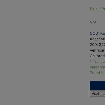
Pret O
N/A
COD: KE
Accesori
200; 34
Verifica
Calibrar
* Transp
valoarea
Puteti 
Vezi fi