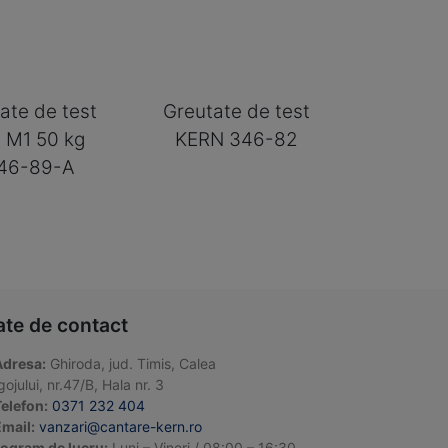
ate de test
Greutate de test
 M1 50 kg
KERN 346-82
46-89-A
ate de contact
Adresa:
Ghiroda, jud. Timis, Calea
ojului, nr.47/B, Hala nr. 3
elefon:
0371 232 404
mail:
vanzari@cantare-kern.ro
ogram de lucru:
Luni – Vineri / 08:00 – 16:30