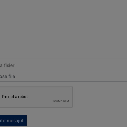
a fisier
se file
ite mesajul