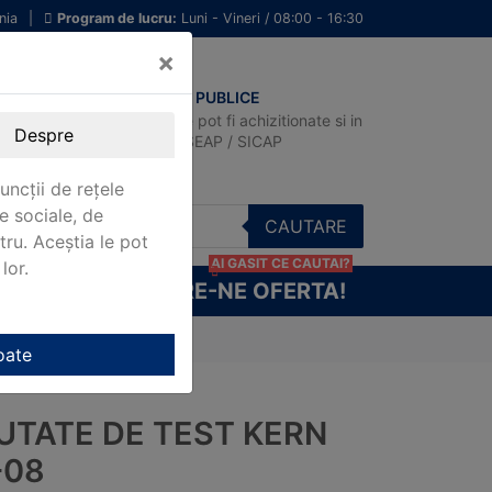
nia
|
Program de lucru:
Luni - Vineri / 08:00 - 16:30
×
ACHIZITII PUBLICE
Produsele pot fi achizitionate si in
Despre
sistemul SEAP / SICAP
uncții de rețele
e sociale, de
CAUTARE
stru. Aceștia le pot
AI GASIT CE CAUTAI?
lor.
CERE-NE OFERTA!
oate
UTATE DE TEST KERN
-08