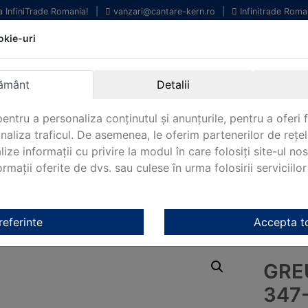
la InfiniTrade Romania!
|
vanzari@cantare-kern.ro
|
Infinitrade Roma
okie-uri
chipamente profesionale
Livrare rapida.
entru laborator.
Oriunde in Romania.
ământ
Detalii
arantie Internationala.
entru a personaliza conținutul și anunțurile, pentru a oferi f
analiza traficul. De asemenea, le oferim partenerilor de rețel
lize informații cu privire la modul în care folosiți site-ul no
mații oferite de dvs. sau culese în urma folosirii serviciilor 
NOUTATI 2024!
KERN&SOHN 180
CONTACT
ale Kern
/
OIML M1 Kern
/ Greutate de test KERN 347-08
referinte
Accepta t
GRE
347