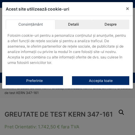
Skip
vanzari@cantare-kern.ro
|
Infinitrade Romania
×
to
Acest site utilizează cookie-uri
content
Consimțământ
Detalii
Despre
ACHIZITII PUBLICE
Folosim cookie-uri pentru a personaliza conținutul și anunțurile, pentru
Produsele pot fi achizitionate si in sistemul SEAP / SICAP
a oferi funcții de rețele sociale și pentru a analiza traficul. De
Products
asemenea, le oferim partenerilor de rețele sociale, de publicitate și de
search
CAUTARE
analize informații cu privire la modul în care folosiți site-ul nostru.
Aceștia le pot combina cu alte informații oferite de dvs. sau culese în
urma folosirii serviciilor lor.
Cere-ne oferta!
Toate produsele
CONTACT
Preferinte
Accepta toate
Home
/
Greutati de test Kern
/
Greutăți individuale Kern
/
OIML M1 Kern
/ Greutate
de test KERN 347-161
GREUTATE DE TEST KERN 347-161
Pret Orientativ:
1.742,50
€
fara TVA