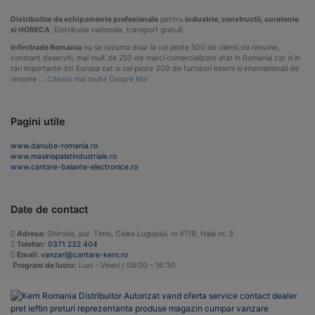
Distribuitor de echipamente profesionale
pentru
industrie, constructii, curatenie
si HORECA
. Distributie nationala, transport gratuit.
Infinitrade Romania
nu se rezuma doar la cei peste 500 de clienti de renume,
constant deserviti, mai mult de 250 de marci comercializate atat in Romania cat si in
tari importante din Europa cat si cei peste 300 de furnizori interni si internationali de
renume …
Citeste mai multe Despre Noi
Pagini utile
www.danube-romania.ro
www.masinispalatindustriale.ro
www.cantare-balante-electronice.ro
Date de contact
Adresa:
Ghiroda, jud. Timis, Calea Lugojului, nr.47/B, Hala nr. 3
Telefon:
0371 232 404
Email:
vanzari@cantare-kern.ro
Program de lucru:
Luni – Vineri / 08:00 – 16:30