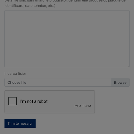
Detaliile solicitarii (marcile produselor, denumireile produselor, placute de
identificare, date tehnice, etc.)
Incarca fisier
Choose file
Trimite mesajul