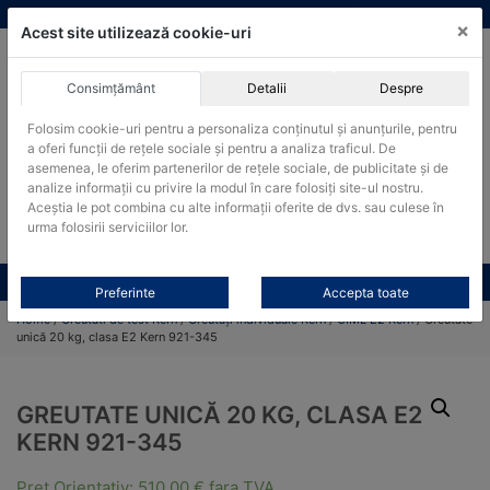
Skip
vanzari@cantare-kern.ro
|
Infinitrade Romania
×
to
Acest site utilizează cookie-uri
content
Consimțământ
Detalii
Despre
ACHIZITII PUBLICE
Folosim cookie-uri pentru a personaliza conținutul și anunțurile, pentru
Produsele pot fi achizitionate si in sistemul SEAP / SICAP
a oferi funcții de rețele sociale și pentru a analiza traficul. De
Products
asemenea, le oferim partenerilor de rețele sociale, de publicitate și de
search
CAUTARE
analize informații cu privire la modul în care folosiți site-ul nostru.
Aceștia le pot combina cu alte informații oferite de dvs. sau culese în
urma folosirii serviciilor lor.
Cere-ne oferta!
Toate produsele
CONTACT
Preferinte
Accepta toate
Home
/
Greutati de test Kern
/
Greutăți individuale Kern
/
OIML E2 Kern
/ Greutate
unică 20 kg, clasa E2 Kern 921-345
GREUTATE UNICĂ 20 KG, CLASA E2
KERN 921-345
Pret Orientativ:
510,00
€
fara TVA