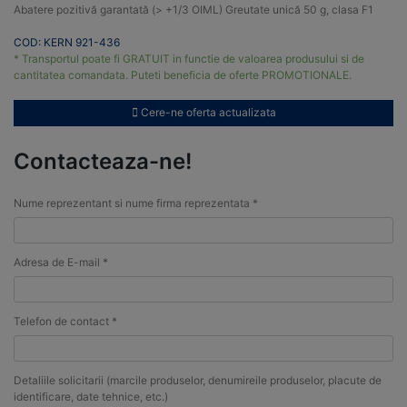
Abatere pozitivă garantată (> +1/3 OIML) Greutate unică 50 g, clasa F1
COD: KERN 921-436
* Transportul poate fi GRATUIT in functie de valoarea produsului si de
cantitatea comandata. Puteti beneficia de oferte PROMOTIONALE.
Cere-ne oferta actualizata
Contacteaza-ne!
Nume reprezentant si nume firma reprezentata *
Adresa de E-mail *
Telefon de contact *
Detaliile solicitarii (marcile produselor, denumireile produselor, placute de
identificare, date tehnice, etc.)