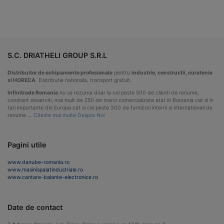
S.C. DRIATHELI GROUP S.R.L
Distribuitor de echipamente profesionale
pentru
industrie, constructii, curatenie
si HORECA
. Distributie nationala, transport gratuit.
Infinitrade Romania
nu se rezuma doar la cei peste 500 de clienti de renume,
constant deserviti, mai mult de 250 de marci comercializate atat in Romania cat si in
tari importante din Europa cat si cei peste 300 de furnizori interni si internationali de
renume …
Citeste mai multe Despre Noi
Pagini utile
www.danube-romania.ro
www.masinispalatindustriale.ro
www.cantare-balante-electronice.ro
Date de contact