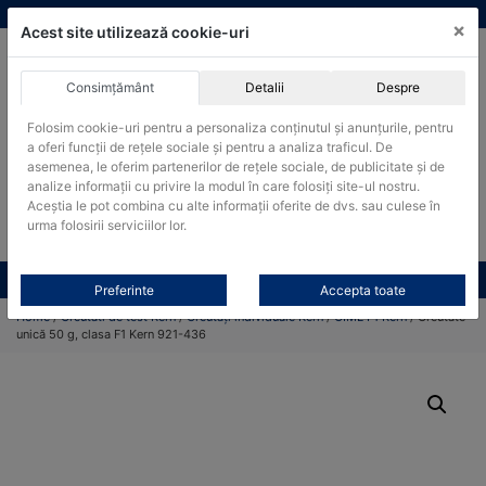
Skip
vanzari@cantare-kern.ro
|
Infinitrade Romania
×
to
Acest site utilizează cookie-uri
content
Consimțământ
Detalii
Despre
ACHIZITII PUBLICE
Folosim cookie-uri pentru a personaliza conținutul și anunțurile, pentru
Produsele pot fi achizitionate si in sistemul SEAP / SICAP
a oferi funcții de rețele sociale și pentru a analiza traficul. De
Products
asemenea, le oferim partenerilor de rețele sociale, de publicitate și de
search
CAUTARE
analize informații cu privire la modul în care folosiți site-ul nostru.
Aceștia le pot combina cu alte informații oferite de dvs. sau culese în
urma folosirii serviciilor lor.
Cere-ne oferta!
Toate produsele
CONTACT
Preferinte
Accepta toate
Home
/
Greutati de test Kern
/
Greutăți individuale Kern
/
OIML F1 Kern
/ Greutate
unică 50 g, clasa F1 Kern 921-436