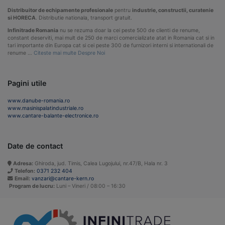
Distribuitor de echipamente profesionale
pentru
industrie, constructii, curatenie
si HORECA
. Distributie nationala, transport gratuit.
Infinitrade Romania
nu se rezuma doar la cei peste 500 de clienti de renume,
constant deserviti, mai mult de 250 de marci comercializate atat in Romania cat si in
tari importante din Europa cat si cei peste 300 de furnizori interni si internationali de
renume …
Citeste mai multe Despre Noi
Pagini utile
www.danube-romania.ro
www.masinispalatindustriale.ro
www.cantare-balante-electronice.ro
Date de contact
Adresa:
Ghiroda, jud. Timis, Calea Lugojului, nr.47/B, Hala nr. 3
Telefon:
0371 232 404
Email:
vanzari@cantare-kern.ro
Program de lucru:
Luni – Vineri / 08:00 – 16:30