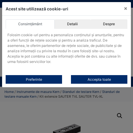
Skip
vanzari@cantare-kern.ro
|
Infinitrade Romania
×
to
Acest site utilizează cookie-uri
content
Consimțământ
Detalii
Despre
ACHIZITII PUBLICE
Folosim cookie-uri pentru a personaliza conținutul și anunțurile, pentru
Produsele pot fi achizitionate si in sistemul SEAP / SICAP
a oferi funcții de rețele sociale și pentru a analiza traficul. De
asemenea, le oferim partenerilor de rețele sociale, de publicitate și de
Products
analize informații cu privire la modul în care folosiți site-ul nostru.
search
CAUTARE
Aceștia le pot combina cu alte informații oferite de dvs. sau culese în
urma folosirii serviciilor lor.
Cere-ne oferta!
Preferinte
Accepta toate
Toate produsele
CONTACT
Home
/
Instrumente de masura Kern
/
Standuri de testare Kern
/
Standuri de
testare manuale Kern
/ Kit extensie SAUTER TVL SAUTER TVL-XL